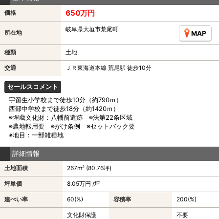
650万円
価格
岐阜県大垣市荒尾町
所在地
MAP
種類
土地
交通
ＪＲ東海道本線 荒尾駅 徒歩10分
セールスコメント
宇留生小学校まで徒歩10分（約790ｍ）
西部中学校まで徒歩18分（約1420ｍ）
※埋蔵文化財：八幡前遺跡 ※法第22条区域
※農地転用要 ※がけ条例 ※セットバック要
※地目：一部雑種地
詳細情報
土地面積
267m² (80.76坪)
坪単価
8.05万円 /坪
建ぺい率
60(%)
容積率
200(%)
文化財保護
不要