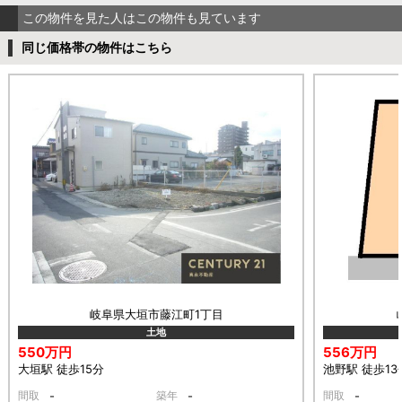
この物件を見た人はこの物件も見ています
同じ価格帯の物件はこちら
岐阜県大垣市藤江町1丁目
土地
550万円
556万円
大垣駅 徒歩15分
池野駅 徒歩13
間取
-
築年
-
間取
-