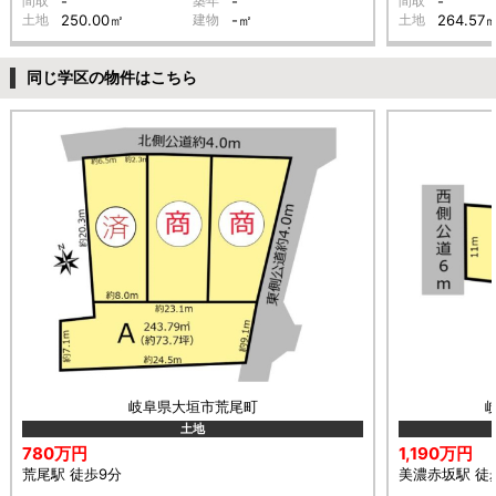
間取
-
築年
-
間取
-
土地
250.00㎡
建物
-㎡
土地
264.57
同じ学区の物件はこちら
岐阜県大垣市荒尾町
土地
780万円
1,190万円
荒尾駅 徒歩9分
美濃赤坂駅 徒歩