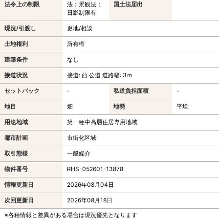
法令上の制限
法；景観法；
国土法届出
日影制限有
現況/引渡し
更地/相談
土地権利
所有権
建築条件
なし
接道状況
接道: 西 公道 道路幅: 3ｍ
セットバック
-
私道負担面積
-
地目
畑
地勢
平坦
用途地域
第一種中高層住居専用地域
都市計画
市街化区域
取引態様
一般媒介
物件番号
RHS-052601-13878
情報更新日
2026年08月04日
次回更新日
2026年08月18日
※各種情報と差異がある場合は現況優先となります