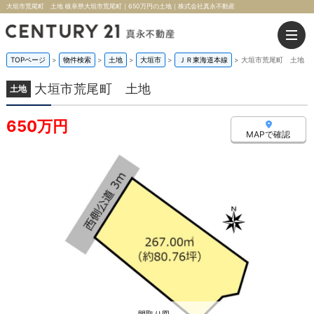
大垣市荒尾町 土地 岐阜県大垣市荒尾町｜650万円の土地｜株式会社真永不動産
TOPページ
>
物件検索
>
土地
>
大垣市
>
ＪＲ東海道本線
>
大垣市荒尾町 土地
大垣市荒尾町 土地
土地
650万円
MAPで確認