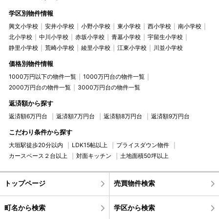
学区別物件情報
興文小学校
安井小学校
小野小学校
東小学校
西小学校
南小学校
北小学校
中川小学校
赤坂小学校
青墓小学校
宇留生小学校
静里小学校
荒崎小学校
綾里小学校
江東小学校
川並小学校
価格別物件情報
1000万円以下の物件一覧
1000万円台の物件一覧
2000万円台の物件一覧
3000万円台の物件一覧
返済額から探す
返済額6万円台
返済額7万円台
返済額8万円台
返済額9万円台
こだわり条件から探す
大垣駅徒歩20分以内
LDK15帖以上
プライスダウン物件
カースペース２台以上
対面キッチン
土地面積50坪以上
トップページ
売買物件検索
町名から検索
学区から検索