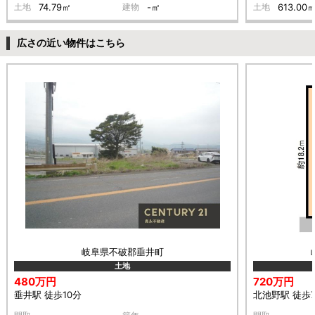
土地
74.79㎡
建物
-㎡
土地
613.00
広さの近い物件はこちら
岐阜県不破郡垂井町
土地
480万円
720万円
垂井駅 徒歩10分
北池野駅 徒歩