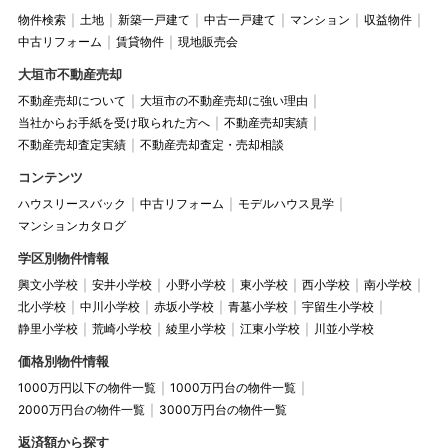
物件検索
土地
新築一戸建て
中古一戸建て
マンション
収益物件
中古リフォーム
賃貸物件
現地販売会
大垣市不動産売却
不動産売却について
大垣市の不動産売却に強い理由
当社からお手紙を受け取られた方へ
不動産売却実績
不動産売却査定実績
不動産売却査定・売却相談
コンテンツ
ハウスリースバック
中古リフォーム
モデルハウス見学
マンションカタログ
学区別物件情報
興文小学校
安井小学校
小野小学校
東小学校
西小学校
南小学校
北小学校
中川小学校
赤坂小学校
青墓小学校
宇留生小学校
静里小学校
荒崎小学校
綾里小学校
江東小学校
川並小学校
価格別物件情報
1000万円以下の物件一覧
1000万円台の物件一覧
2000万円台の物件一覧
3000万円台の物件一覧
返済額から探す