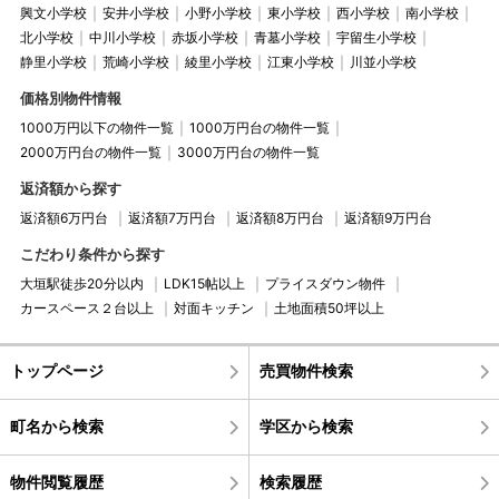
興文小学校
安井小学校
小野小学校
東小学校
西小学校
南小学校
北小学校
中川小学校
赤坂小学校
青墓小学校
宇留生小学校
静里小学校
荒崎小学校
綾里小学校
江東小学校
川並小学校
価格別物件情報
1000万円以下の物件一覧
1000万円台の物件一覧
2000万円台の物件一覧
3000万円台の物件一覧
返済額から探す
返済額6万円台
返済額7万円台
返済額8万円台
返済額9万円台
こだわり条件から探す
大垣駅徒歩20分以内
LDK15帖以上
プライスダウン物件
カースペース２台以上
対面キッチン
土地面積50坪以上
トップページ
売買物件検索
町名から検索
学区から検索
物件閲覧履歴
検索履歴