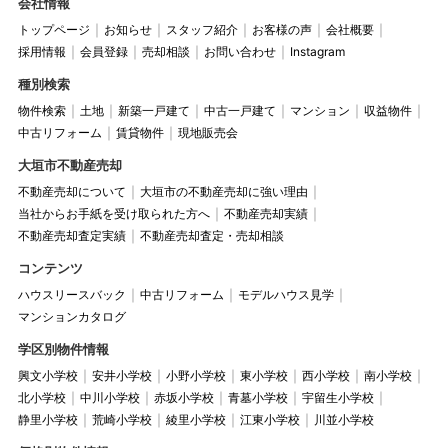
会社情報
トップページ
お知らせ
スタッフ紹介
お客様の声
会社概要
採用情報
会員登録
売却相談
お問い合わせ
Instagram
種別検索
物件検索
土地
新築一戸建て
中古一戸建て
マンション
収益物件
中古リフォーム
賃貸物件
現地販売会
大垣市不動産売却
不動産売却について
大垣市の不動産売却に強い理由
当社からお手紙を受け取られた方へ
不動産売却実績
不動産売却査定実績
不動産売却査定・売却相談
コンテンツ
ハウスリースバック
中古リフォーム
モデルハウス見学
マンションカタログ
学区別物件情報
興文小学校
安井小学校
小野小学校
東小学校
西小学校
南小学校
北小学校
中川小学校
赤坂小学校
青墓小学校
宇留生小学校
静里小学校
荒崎小学校
綾里小学校
江東小学校
川並小学校