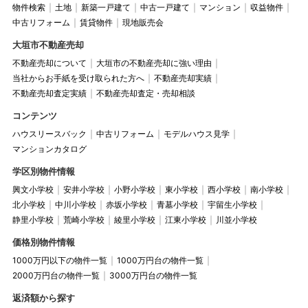
物件検索
土地
新築一戸建て
中古一戸建て
マンション
収益物件
中古リフォーム
賃貸物件
現地販売会
大垣市不動産売却
不動産売却について
大垣市の不動産売却に強い理由
当社からお手紙を受け取られた方へ
不動産売却実績
不動産売却査定実績
不動産売却査定・売却相談
コンテンツ
ハウスリースバック
中古リフォーム
モデルハウス見学
マンションカタログ
学区別物件情報
興文小学校
安井小学校
小野小学校
東小学校
西小学校
南小学校
北小学校
中川小学校
赤坂小学校
青墓小学校
宇留生小学校
静里小学校
荒崎小学校
綾里小学校
江東小学校
川並小学校
価格別物件情報
1000万円以下の物件一覧
1000万円台の物件一覧
2000万円台の物件一覧
3000万円台の物件一覧
返済額から探す