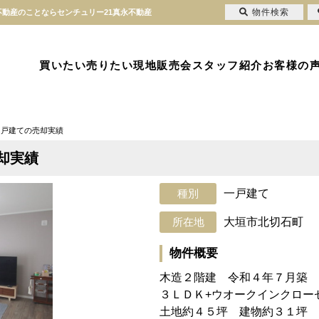
物件検索
不動産のことならセンチュリー21真永不動産
買いたい
売りたい
現地販売会
スタッフ紹介
お客様の
 戸建ての売却実績
却実績
一戸建て
大垣市北切石町
物件概要
木造２階建 令和４年７月築
３ＬＤＫ+ウオークインクロー
土地約４５坪 建物約３１坪