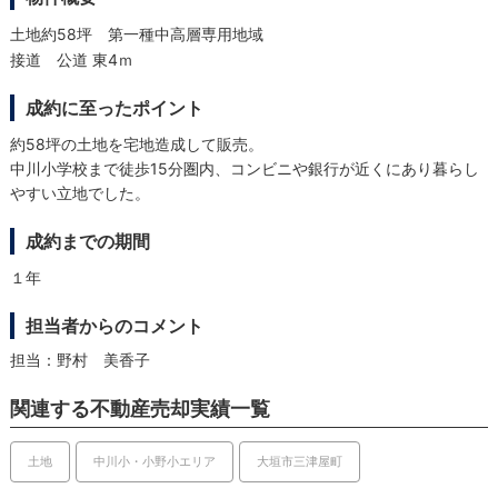
土地約58坪 第一種中高層専用地域
接道 公道 東4ｍ
成約に至ったポイント
約58坪の土地を宅地造成して販売。
中川小学校まで徒歩15分圏内、コンビニや銀行が近くにあり暮らし
やすい立地でした。
成約までの期間
１年
担当者からのコメント
担当：野村 美香子
関連する不動産売却実績一覧
土地
中川小・小野小エリア
大垣市三津屋町