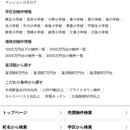
マンションカタログ
学区別物件情報
興文小学校
安井小学校
小野小学校
東小学校
西小学校
南小学校
北小学校
中川小学校
赤坂小学校
青墓小学校
宇留生小学校
静里小学校
荒崎小学校
綾里小学校
江東小学校
川並小学校
価格別物件情報
1000万円以下の物件一覧
1000万円台の物件一覧
2000万円台の物件一覧
3000万円台の物件一覧
返済額から探す
返済額6万円台
返済額7万円台
返済額8万円台
返済額9万円台
こだわり条件から探す
大垣駅徒歩20分以内
LDK15帖以上
プライスダウン物件
カースペース２台以上
対面キッチン
土地面積50坪以上
トップページ
売買物件検索
町名から検索
学区から検索