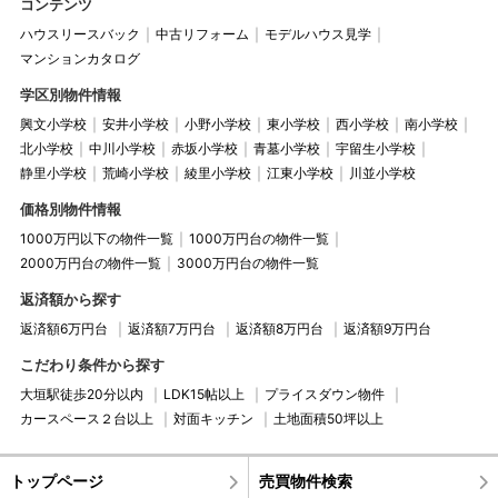
コンテンツ
ハウスリースバック
中古リフォーム
モデルハウス見学
マンションカタログ
学区別物件情報
興文小学校
安井小学校
小野小学校
東小学校
西小学校
南小学校
北小学校
中川小学校
赤坂小学校
青墓小学校
宇留生小学校
静里小学校
荒崎小学校
綾里小学校
江東小学校
川並小学校
価格別物件情報
1000万円以下の物件一覧
1000万円台の物件一覧
2000万円台の物件一覧
3000万円台の物件一覧
返済額から探す
返済額6万円台
返済額7万円台
返済額8万円台
返済額9万円台
こだわり条件から探す
大垣駅徒歩20分以内
LDK15帖以上
プライスダウン物件
カースペース２台以上
対面キッチン
土地面積50坪以上
トップページ
売買物件検索