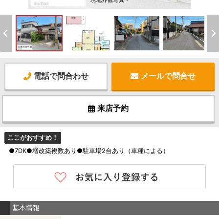
現地外観写真 -
電話で問合わせ
メールで問合せ
来店予約
ここがおすすめ！
●7DK●増改築複数あり●駐車場2台あり（車種による）
基本情報