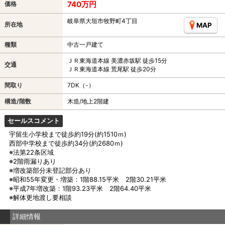
740万円
価格
岐阜県大垣市牧野町4丁目
所在地
MAP
種類
中古一戸建て
ＪＲ東海道本線 美濃赤坂駅 徒歩15分
交通
ＪＲ東海道本線 荒尾駅 徒歩20分
間取り
7DK（-）
構造/階数
木造/地上2階建
セールスコメント
宇留生小学校まで徒歩約19分(約1510ｍ)
西部中学校まで徒歩約34分(約2680ｍ)
※法第22条区域
※2階雨漏りあり
※増改築部分未登記部分あり
※昭和55年変更・増築：1階88.15平米 2階30.21平米
※平成7年増改築：1階93.23平米 2階64.40平米
※解体更地渡し要相談
詳細情報