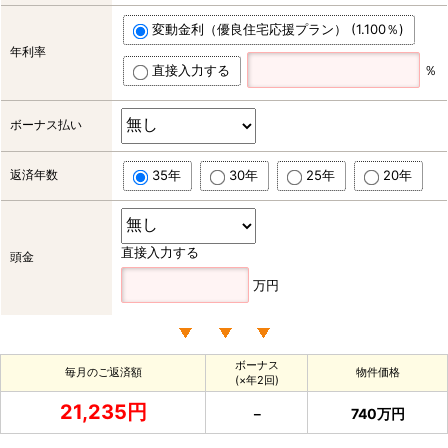
変動金利（優良住宅応援プラン） (1.100％)
年利率
直接入力する
％
ボーナス払い
返済年数
35年
30年
25年
20年
直接入力する
頭金
万円
ボーナス
毎月のご返済額
物件価格
(×年2回)
21,235円
－
740万円