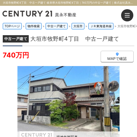
大垣市牧野町4丁目 中古一戸建て 岐阜県大垣市牧野町4丁目｜740万円の中古一戸建て｜株式会社真永不動産
TOPページ
>
物件検索
>
中古一戸建て
>
大垣市
>
ＪＲ東海道本線
>
大垣市牧野町
大垣市牧野町4丁目 中古一戸建て
中古一戸建て
740万円
MAPで確認