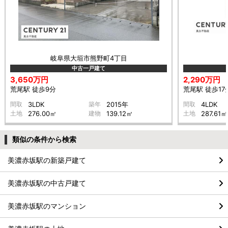
岐阜県大垣市熊野町4丁目
中古一戸建て
3,650万円
2,290万円
荒尾駅 徒歩9分
荒尾駅 徒歩17
間取
3LDK
築年
2015年
間取
4LDK
土地
276.00㎡
建物
139.12㎡
土地
287.61㎡
類似の条件から検索
美濃赤坂駅の新築戸建て
美濃赤坂駅の中古戸建て
美濃赤坂駅のマンション