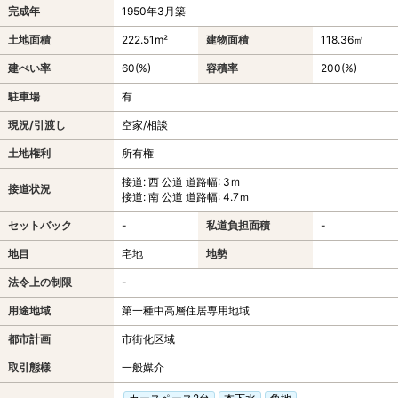
完成年
1950年3月築
土地面積
222.51m²
建物面積
118.36㎡
建ぺい率
60(%)
容積率
200(%)
駐車場
有
現況/引渡し
空家/相談
土地権利
所有権
接道: 西 公道 道路幅: 3ｍ
接道状況
接道: 南 公道 道路幅: 4.7ｍ
セットバック
-
私道負担面積
-
地目
宅地
地勢
法令上の制限
-
用途地域
第一種中高層住居専用地域
都市計画
市街化区域
取引態様
一般媒介