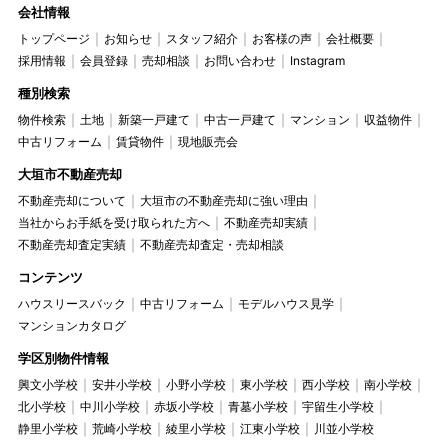
会社情報
トップページ
お知らせ
スタッフ紹介
お客様の声
会社概要
採用情報
会員登録
売却相談
お問い合わせ
Instagram
種別検索
物件検索
土地
新築一戸建て
中古一戸建て
マンション
収益物件
中古リフォーム
賃貸物件
現地販売会
大垣市不動産売却
不動産売却について
大垣市の不動産売却に強い理由
当社からお手紙を受け取られた方へ
不動産売却実績
不動産売却査定実績
不動産売却査定・売却相談
コンテンツ
ハウスリースバック
中古リフォーム
モデルハウス見学
マンションカタログ
学区別物件情報
興文小学校
安井小学校
小野小学校
東小学校
西小学校
南小学校
北小学校
中川小学校
赤坂小学校
青墓小学校
宇留生小学校
静里小学校
荒崎小学校
綾里小学校
江東小学校
川並小学校