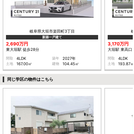
岐阜県大垣市楽田町3丁目
新築一戸建て
2,690万円
3,170万円
東大垣駅 徒歩28分
大垣駅 東高口 
間取
4LDK
築年
2027年
間取
4LDK
土地
167.00㎡
建物
104.45㎡
土地
193.87
同じ学区の物件はこちら