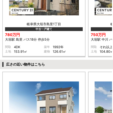
岐阜県大垣市島里1丁目
中古一戸建て
780万円
750万円
大垣駅 島里 バス18分 停歩5分
大垣駅 中川 バ
間取
4DK
築年
1992年
間取
それ以上
土地
153.91㎡
建物
126.61㎡
土地
104.80
広さの近い物件はこちら