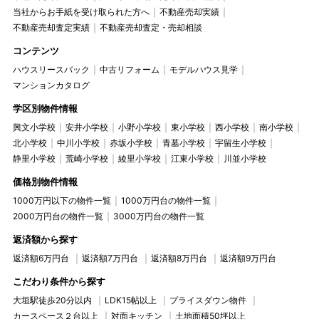
当社からお手紙を受け取られた方へ
不動産売却実績
不動産売却査定実績
不動産売却査定・売却相談
コンテンツ
ハウスリースバック
中古リフォーム
モデルハウス見学
マンションカタログ
学区別物件情報
興文小学校
安井小学校
小野小学校
東小学校
西小学校
南小学校
北小学校
中川小学校
赤坂小学校
青墓小学校
宇留生小学校
静里小学校
荒崎小学校
綾里小学校
江東小学校
川並小学校
価格別物件情報
1000万円以下の物件一覧
1000万円台の物件一覧
2000万円台の物件一覧
3000万円台の物件一覧
返済額から探す
返済額6万円台
返済額7万円台
返済額8万円台
返済額9万円台
こだわり条件から探す
大垣駅徒歩20分以内
LDK15帖以上
プライスダウン物件
カースペース２台以上
対面キッチン
土地面積50坪以上