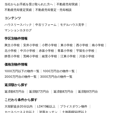
当社からお手紙を受け取られた方へ
不動産売却実績
不動産売却査定実績
不動産売却査定・売却相談
コンテンツ
ハウスリースバック
中古リフォーム
モデルハウス見学
マンションカタログ
学区別物件情報
興文小学校
安井小学校
小野小学校
東小学校
西小学校
南小学校
北小学校
中川小学校
赤坂小学校
青墓小学校
宇留生小学校
静里小学校
荒崎小学校
綾里小学校
江東小学校
川並小学校
価格別物件情報
1000万円以下の物件一覧
1000万円台の物件一覧
2000万円台の物件一覧
3000万円台の物件一覧
返済額から探す
返済額6万円台
返済額7万円台
返済額8万円台
返済額9万円台
こだわり条件から探す
大垣駅徒歩20分以内
LDK15帖以上
プライスダウン物件
カースペース２台以上
対面キッチン
土地面積50坪以上