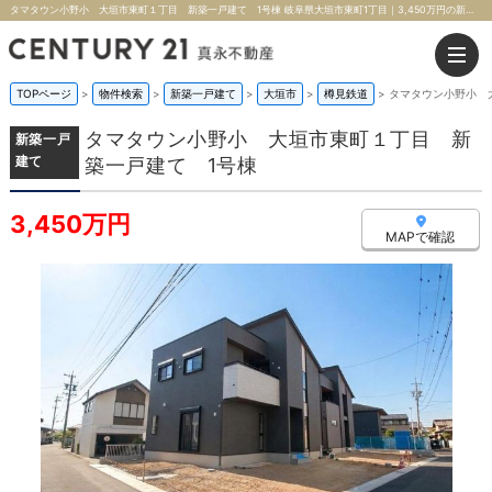
タマタウン小野小 大垣市東町１丁目 新築一戸建て 1号棟 岐阜県大垣市東町1丁目｜3,450万円の新築一戸建て｜株式会社真永不動産
TOPページ
>
物件検索
>
新築一戸建て
>
大垣市
>
樽見鉄道
>
タマタウン小野小 
タマタウン小野小 大垣市東町１丁目 新
新築一戸
建て
築一戸建て 1号棟
3,450万円
MAPで確認