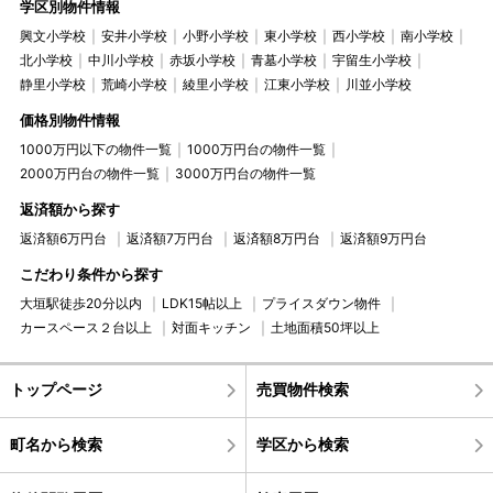
学区別物件情報
興文小学校
安井小学校
小野小学校
東小学校
西小学校
南小学校
北小学校
中川小学校
赤坂小学校
青墓小学校
宇留生小学校
静里小学校
荒崎小学校
綾里小学校
江東小学校
川並小学校
価格別物件情報
1000万円以下の物件一覧
1000万円台の物件一覧
2000万円台の物件一覧
3000万円台の物件一覧
返済額から探す
返済額6万円台
返済額7万円台
返済額8万円台
返済額9万円台
こだわり条件から探す
大垣駅徒歩20分以内
LDK15帖以上
プライスダウン物件
カースペース２台以上
対面キッチン
土地面積50坪以上
トップページ
売買物件検索
町名から検索
学区から検索