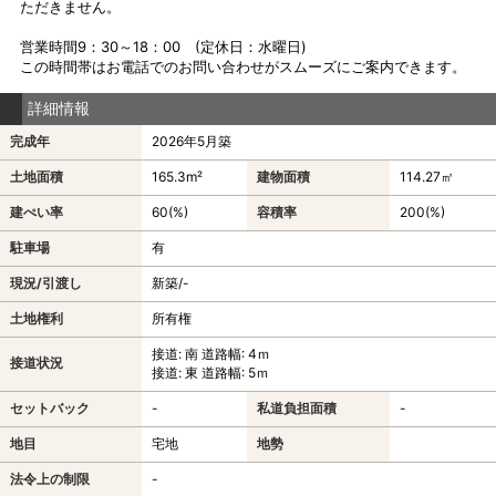
ただきません。
営業時間9：30～18：00 (定休日：水曜日)
この時間帯はお電話でのお問い合わせがスムーズにご案内できます。
詳細情報
完成年
2026年5月築
土地面積
165.3m²
建物面積
114.27㎡
建ぺい率
60(%)
容積率
200(%)
駐車場
有
現況/引渡し
新築/-
土地権利
所有権
接道: 南 道路幅: 4ｍ
接道状況
接道: 東 道路幅: 5ｍ
セットバック
-
私道負担面積
-
地目
宅地
地勢
法令上の制限
-