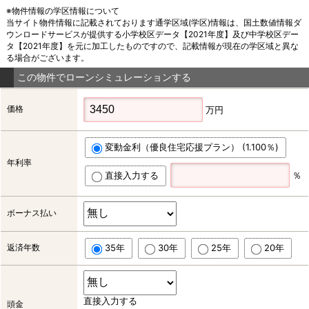
※物件情報の学区情報について
当サイト物件情報に記載されております通学区域(学区)情報は、国土数値情報ダ
ウンロードサービスが提供する小学校区データ【2021年度】及び中学校区デー
タ【2021年度】を元に加工したものですので、記載情報が現在の学区域と異な
る場合がございます。
この物件でローンシミュレーションする
価格
万円
変動金利（優良住宅応援プラン） (1.100％)
年利率
直接入力する
％
ボーナス払い
返済年数
35年
30年
25年
20年
直接入力する
頭金