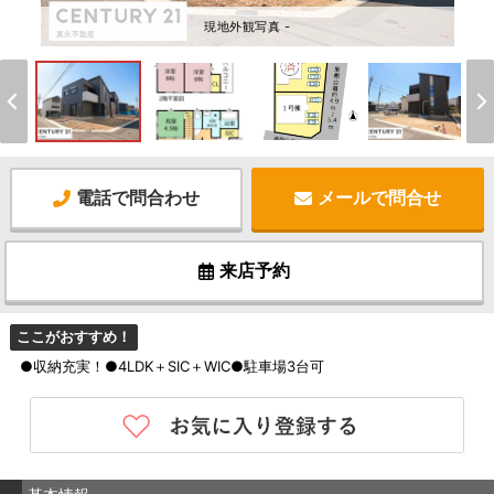
現地外観写真 -
電話で問合わせ
メールで問合せ
来店予約
ここがおすすめ！
●収納充実！●4LDK＋SIC＋WIC●駐車場3台可