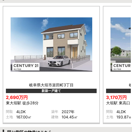
岐阜県大垣市楽田町3丁目
新築一戸建て
2,690万円
3,170万円
東大垣駅 徒歩28分
大垣駅 東高口 
間取
4LDK
築年
2027年
間取
4LDK
土地
167.00㎡
建物
104.45㎡
土地
193.87