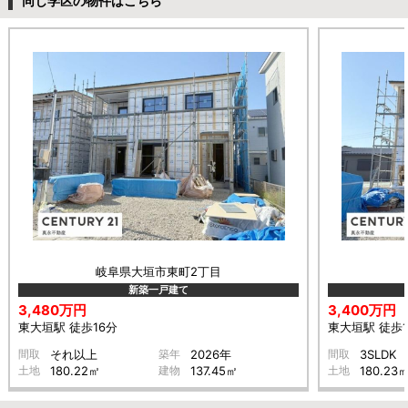
同じ学区の物件はこちら
岐阜県大垣市東町2丁目
新築一戸建て
3,480万円
3,400万円
東大垣駅 徒歩16分
東大垣駅 徒歩1
間取
それ以上
築年
2026年
間取
3SLDK
土地
180.22㎡
建物
137.45㎡
土地
180.23