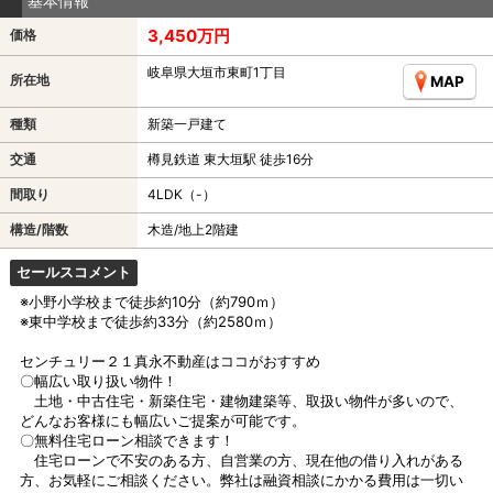
基本情報
3,450万円
価格
岐阜県大垣市東町1丁目
所在地
MAP
種類
新築一戸建て
交通
樽見鉄道 東大垣駅 徒歩16分
間取り
4LDK（-）
構造/階数
木造/地上2階建
セールスコメント
※小野小学校まで徒歩約10分（約790ｍ）
※東中学校まで徒歩約33分（約2580ｍ）
センチュリー２１真永不動産はココがおすすめ
〇幅広い取り扱い物件！
土地・中古住宅・新築住宅・建物建築等、取扱い物件が多いので、
どんなお客様にも幅広いご提案が可能です。
〇無料住宅ローン相談できます！
住宅ローンで不安のある方、自営業の方、現在他の借り入れがある
方、お気軽にご相談ください。弊社は融資相談にかかる費用は一切い