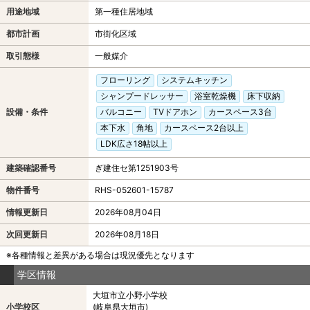
用途地域
第一種住居地域
都市計画
市街化区域
取引態様
一般媒介
フローリング
システムキッチン
シャンプードレッサー
浴室乾燥機
床下収納
設備・条件
バルコニー
TVドアホン
カースペース3台
本下水
角地
カースペース2台以上
LDK広さ18帖以上
建築確認番号
ぎ建住セ第1251903号
物件番号
RHS-052601-15787
情報更新日
2026年08月04日
次回更新日
2026年08月18日
※各種情報と差異がある場合は現況優先となります
学区情報
大垣市立小野小学校
小学校区
(岐阜県大垣市)