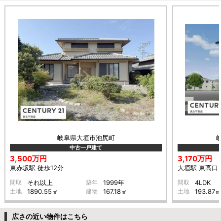
岐阜県大垣市池尻町
中古一戸建て
3,500万円
3,170万円
東赤坂駅 徒歩12分
大垣駅 東高口 
間取
それ以上
築年
1999年
間取
4LDK
土地
1890.55㎡
建物
167.18㎡
土地
193.87
広さの近い物件はこちら