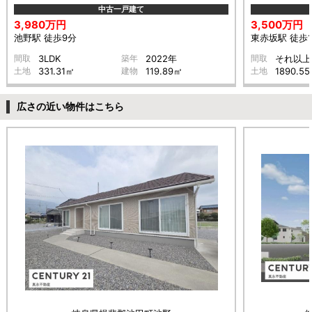
中古一戸建て
3,980万円
3,500万円
池野駅 徒歩9分
東赤坂駅 徒歩1
間取
3LDK
築年
2022年
間取
それ以上
土地
331.31㎡
建物
119.89㎡
土地
1890.5
広さの近い物件はこちら