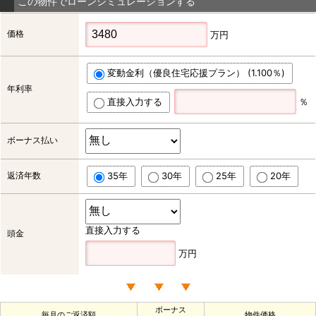
この物件でローンシミュレーションする
価格
万円
変動金利（優良住宅応援プラン） (1.100％)
年利率
直接入力する
％
ボーナス払い
返済年数
35年
30年
25年
20年
直接入力する
頭金
万円
ボーナス
毎月のご返済額
物件価格