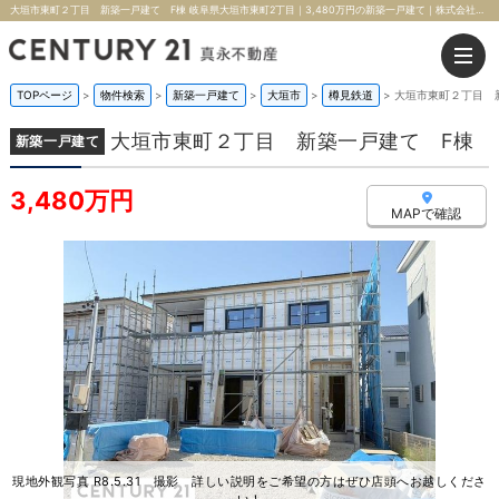
大垣市東町２丁目 新築一戸建て F棟 岐阜県大垣市東町2丁目｜3,480万円の新築一戸建て｜株式会社真永不動産
TOPページ
>
物件検索
>
新築一戸建て
>
大垣市
>
樽見鉄道
>
大垣市東町２丁目 
大垣市東町２丁目 新築一戸建て F棟
新築一戸建て
3,480万円
MAPで確認
現地外観写真 R8.5.31 撮影 詳しい説明をご希望の方はぜひ店頭へお越しくださ