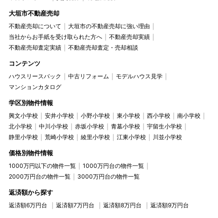
大垣市不動産売却
不動産売却について
大垣市の不動産売却に強い理由
当社からお手紙を受け取られた方へ
不動産売却実績
不動産売却査定実績
不動産売却査定・売却相談
コンテンツ
ハウスリースバック
中古リフォーム
モデルハウス見学
マンションカタログ
学区別物件情報
興文小学校
安井小学校
小野小学校
東小学校
西小学校
南小学校
北小学校
中川小学校
赤坂小学校
青墓小学校
宇留生小学校
静里小学校
荒崎小学校
綾里小学校
江東小学校
川並小学校
価格別物件情報
1000万円以下の物件一覧
1000万円台の物件一覧
2000万円台の物件一覧
3000万円台の物件一覧
返済額から探す
返済額6万円台
返済額7万円台
返済額8万円台
返済額9万円台