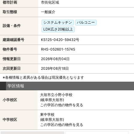
都市計画
市街化区域
取引態様
一般媒介
システムキッチン
バルコニー
設備・条件
LDK広さ20帖以上
建築確認番号
KS125-0420-59432号
物件番号
RHS-052601-15745
情報更新日
2026年08月04日
次回更新日
2026年08月18日
※各種情報と差異がある場合は現況優先となります
学区情報
大垣市立小野小学校
小学校区
(岐阜県大垣市)
この学区の他の物件を見る
東中学校
中学校区
(岐阜県大垣市)
この学区の他の物件を見る