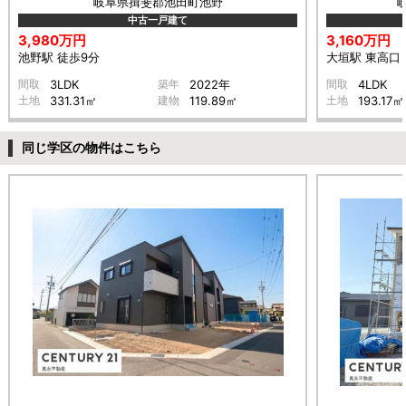
岐阜県揖斐郡池田町池野
中古一戸建て
3,980万円
3,160万円
池野駅 徒歩9分
大垣駅 東高口 
間取
3LDK
築年
2022年
間取
4LDK
土地
331.31㎡
建物
119.89㎡
土地
193.17㎡
同じ学区の物件はこちら