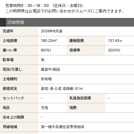
営業時間9：30～18：00 (定休日：水曜日)
この時間帯はお電話でのお問い合わせがスムーズにご案内できます。
詳細情報
完成年
2026年8月築
土地面積
180.22m²
建物面積
137.45㎡
建ぺい率
60(%)
容積率
200(%)
駐車場
有
現況/引渡し
建築中/相談
土地権利
所有権
接道状況
接道: 南 公道 道路幅: 6.1ｍ
セットバック
-
私道負担面積
-
地目
宅地
地勢
法令上の制限
-
用途地域
第一種中高層住居専用地域