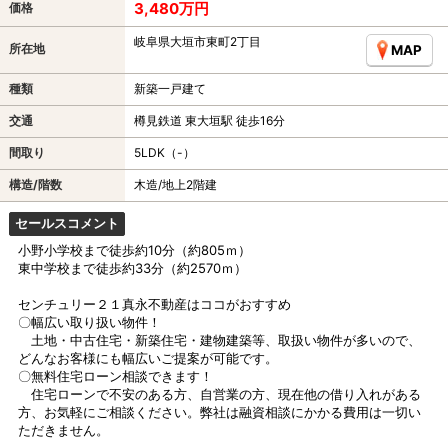
3,480万円
価格
岐阜県大垣市東町2丁目
所在地
MAP
種類
新築一戸建て
交通
樽見鉄道 東大垣駅 徒歩16分
間取り
5LDK（-）
構造/階数
木造/地上2階建
セールスコメント
小野小学校まで徒歩約10分（約805ｍ）
東中学校まで徒歩約33分（約2570ｍ）
センチュリー２１真永不動産はココがおすすめ
〇幅広い取り扱い物件！
土地・中古住宅・新築住宅・建物建築等、取扱い物件が多いので、
どんなお客様にも幅広いご提案が可能です。
〇無料住宅ローン相談できます！
住宅ローンで不安のある方、自営業の方、現在他の借り入れがある
方、お気軽にご相談ください。弊社は融資相談にかかる費用は一切い
ただきません。