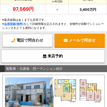
(×年2回)
97,569円
－
3,400万円
※返済金額はあくまでも目安です。
※
会員登録(無料)
をして詳細情報を記入されますと、全物件が自動でシミュレー
ションされとても便利になります。
電話で問合わせ
メールで問合せ
来店予約
複数棟・分譲地・同一マンション紹介