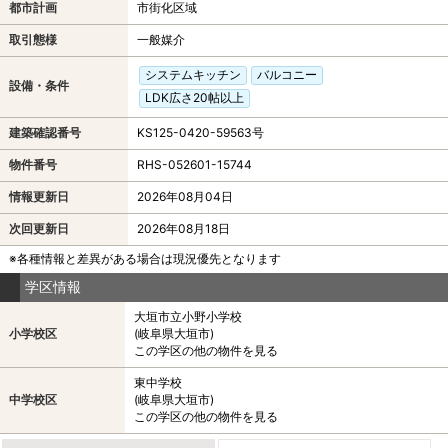
都市計画
市街化区域
取引態様
一般媒介
システムキッチン
バルコニー
設備・条件
LDK広さ20帖以上
建築確認番号
KS125-0420-59563号
物件番号
RHS-052601-15744
情報更新日
2026年08月04日
次回更新日
2026年08月18日
※各種情報と差異がある場合は現況優先となります
学区情報
大垣市立小野小学校
小学校区
(岐阜県大垣市)
この学区の他の物件を見る
東中学校
中学校区
(岐阜県大垣市)
この学区の他の物件を見る