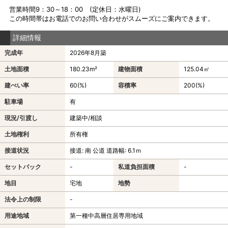
営業時間9：30～18：00 (定休日：水曜日)
この時間帯はお電話でのお問い合わせがスムーズにご案内できます。
詳細情報
完成年
2026年8月築
土地面積
180.23m²
建物面積
125.04㎡
建ぺい率
60(%)
容積率
200(%)
駐車場
有
現況/引渡し
建築中/相談
土地権利
所有権
接道状況
接道: 南 公道 道路幅: 6.1ｍ
セットバック
-
私道負担面積
-
地目
宅地
地勢
法令上の制限
-
用途地域
第一種中高層住居専用地域