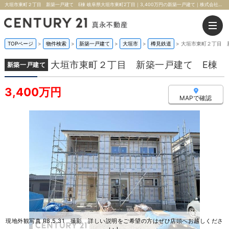
大垣市東町２丁目 新築一戸建て E棟 岐阜県大垣市東町2丁目｜3,400万円の新築一戸建て｜株式会社真永不動産
TOPページ
>
物件検索
>
新築一戸建て
>
大垣市
>
樽見鉄道
>
大垣市東町２丁目 
大垣市東町２丁目 新築一戸建て E棟
新築一戸建て
3,400万円
MAPで確認
現地外観写真 R8.5.31 撮影 詳しい説明をご希望の方はぜひ店頭へお越しくださ