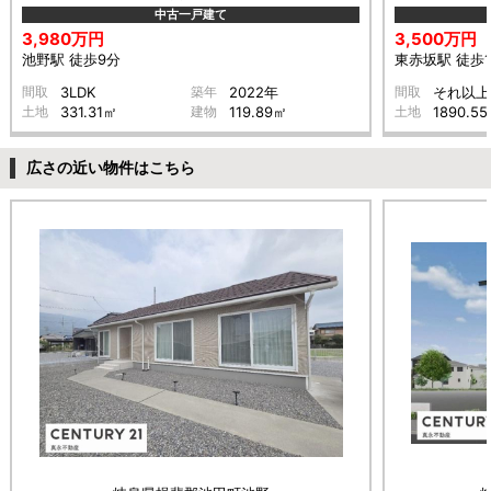
中古一戸建て
3,980万円
3,500万円
池野駅 徒歩9分
東赤坂駅 徒歩1
間取
3LDK
築年
2022年
間取
それ以上
土地
331.31㎡
建物
119.89㎡
土地
1890.5
広さの近い物件はこちら