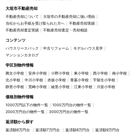
大垣市不動産売却
不動産売却について
大垣市の不動産売却に強い理由
当社からお手紙を受け取られた方へ
不動産売却実績
不動産売却査定実績
不動産売却査定・売却相談
コンテンツ
ハウスリースバック
中古リフォーム
モデルハウス見学
マンションカタログ
学区別物件情報
興文小学校
安井小学校
小野小学校
東小学校
西小学校
南小学校
北小学校
中川小学校
赤坂小学校
青墓小学校
宇留生小学校
静里小学校
荒崎小学校
綾里小学校
江東小学校
川並小学校
価格別物件情報
1000万円以下の物件一覧
1000万円台の物件一覧
2000万円台の物件一覧
3000万円台の物件一覧
返済額から探す
返済額6万円台
返済額7万円台
返済額8万円台
返済額9万円台