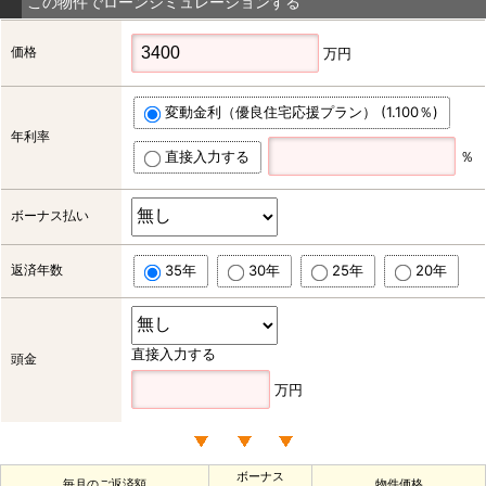
この物件でローンシミュレーションする
価格
万円
変動金利（優良住宅応援プラン） (1.100％)
年利率
直接入力する
％
ボーナス払い
返済年数
35年
30年
25年
20年
直接入力する
頭金
万円
ボーナス
毎月のご返済額
物件価格