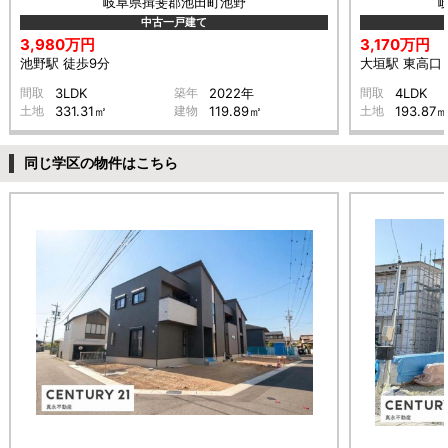
岐阜県揖斐郡池田町池野
中古一戸建て
3,980万円
3,170万円
池野駅 徒歩9分
大垣駅 東高口 
間取
3LDK
築年
2022年
間取
4LDK
土地
331.31㎡
建物
119.89㎡
土地
193.87
同じ学区の物件はこちら