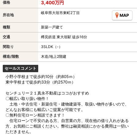
3,400万円
価格
岐阜県大垣市東町2丁目
所在地
MAP
種類
新築一戸建て
交通
樽見鉄道 東大垣駅 徒歩16分
間取り
3SLDK（-）
構造/階数
木造/地上2階建
セールスコメント
小野小学校まで徒歩約10分（約805ｍ）
東中学校まで徒歩約33分（約2570ｍ）
センチュリー２１真永不動産はココがおすすめ
〇幅広い取り扱い物件！
土地・中古住宅・新築住宅・建物建築等、取扱い物件が多いので、
どんなお客様にも幅広いご提案が可能です。
〇無料住宅ローン相談できます！
住宅ローンで不安のある方、自営業の方、現在他の借り入れがある
方、お気軽にご相談ください。弊社は融資相談にかかる費用は一切い
ただきません。