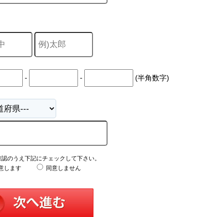
-
-
(半角数字)
確認のうえ下記にチェックして下さい。
意します
同意しません