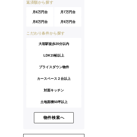
返済額から探す
月6万円台
月7万円台
月8万円台
月9万円台
こだわり条件から探す
大垣駅徒歩20分以内
LDK15帖以上
プライスダウン物件
カースペース２台以上
対面キッチン
土地面積50坪以上
物件検索へ