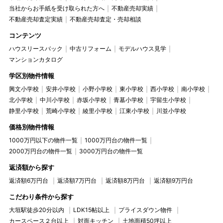
当社からお手紙を受け取られた方へ
不動産売却実績
不動産売却査定実績
不動産売却査定・売却相談
コンテンツ
ハウスリースバック
中古リフォーム
モデルハウス見学
マンションカタログ
学区別物件情報
興文小学校
安井小学校
小野小学校
東小学校
西小学校
南小学校
北小学校
中川小学校
赤坂小学校
青墓小学校
宇留生小学校
静里小学校
荒崎小学校
綾里小学校
江東小学校
川並小学校
価格別物件情報
1000万円以下の物件一覧
1000万円台の物件一覧
2000万円台の物件一覧
3000万円台の物件一覧
返済額から探す
返済額6万円台
返済額7万円台
返済額8万円台
返済額9万円台
こだわり条件から探す
大垣駅徒歩20分以内
LDK15帖以上
プライスダウン物件
カースペース２台以上
対面キッチン
土地面積50坪以上