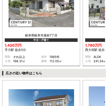
岐阜県岐阜市蔵前7丁目
中古一戸建て
1,430万円
1,780万円
手力駅 徒歩5分
西大垣駅 徒歩
間取
それ以上
築年
1985年
間取
4LDK
土地
168.31㎡
建物
112.05㎡
土地
241.34
広さの近い物件はこちら