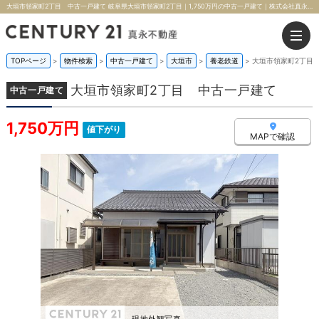
大垣市領家町2丁目 中古一戸建て 岐阜県大垣市領家町2丁目｜1,750万円の中古一戸建て｜株式会社真永不動産
TOPページ
>
物件検索
>
中古一戸建て
>
大垣市
>
養老鉄道
>
大垣市領家町2丁目
大垣市領家町2丁目 中古一戸建て
中古一戸建て
1,750万円
値下がり
MAPで確認