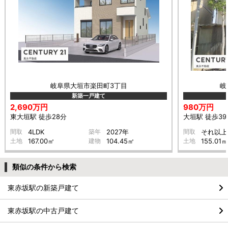
岐阜県大垣市楽田町3丁目
岐
新築一戸建て
2,690万円
980万円
東大垣駅 徒歩28分
大垣駅 徒歩39
間取
4LDK
築年
2027年
間取
それ以上
土地
167.00㎡
建物
104.45㎡
土地
155.01㎡
類似の条件から検索
東赤坂駅の新築戸建て
東赤坂駅の中古戸建て