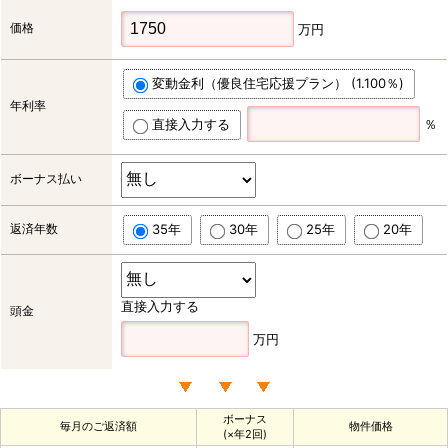
価格
万円
変動金利（優良住宅応援プラン） (1.100％)
年利率
直接入力する
％
ボーナス払い
返済年数
35年
30年
25年
20年
直接入力する
頭金
万円
ボーナス
毎月のご返済額
物件価格
(×年2回)