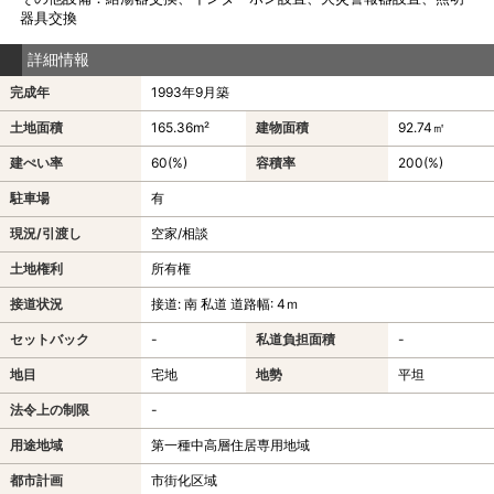
器具交換
詳細情報
完成年
1993年9月築
土地面積
165.36m²
建物面積
92.74㎡
建ぺい率
60(%)
容積率
200(%)
駐車場
有
現況/引渡し
空家/相談
土地権利
所有権
接道状況
接道: 南 私道 道路幅: 4ｍ
セットバック
-
私道負担面積
-
地目
宅地
地勢
平坦
法令上の制限
-
用途地域
第一種中高層住居専用地域
都市計画
市街化区域