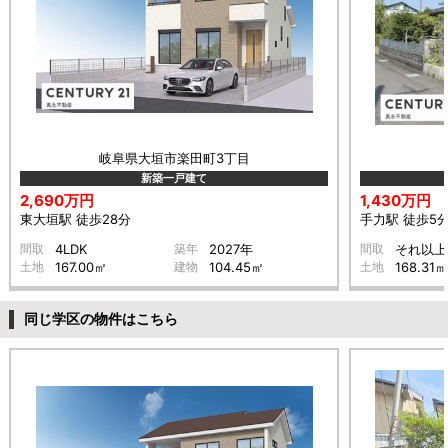
岐阜県大垣市楽田町3丁目
新築一戸建て
2,690万円
1,430万円
東大垣駅 徒歩28分
手力駅 徒歩5
間取
4LDK
築年
2027年
間取
それ以上
土地
167.00㎡
建物
104.45㎡
土地
168.31㎡
同じ学区の物件はこちら