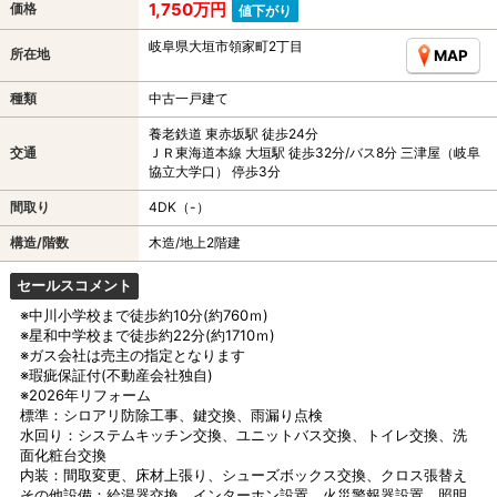
1,750万円
価格
値下がり
岐阜県大垣市領家町2丁目
所在地
MAP
種類
中古一戸建て
養老鉄道 東赤坂駅 徒歩24分
交通
ＪＲ東海道本線 大垣駅 徒歩32分/バス8分 三津屋（岐阜
協立大学口） 停歩3分
間取り
4DK（-）
構造/階数
木造/地上2階建
セールスコメント
※中川小学校まで徒歩約10分(約760ｍ)
※星和中学校まで徒歩約22分(約1710ｍ)
※ガス会社は売主の指定となります
※瑕疵保証付(不動産会社独自)
※2026年リフォーム
標準：シロアリ防除工事、鍵交換、雨漏り点検
水回り：システムキッチン交換、ユニットバス交換、トイレ交換、洗
面化粧台交換
内装：間取変更、床材上張り、シューズボックス交換、クロス張替え
その他設備：給湯器交換、インターホン設置、火災警報器設置、照明