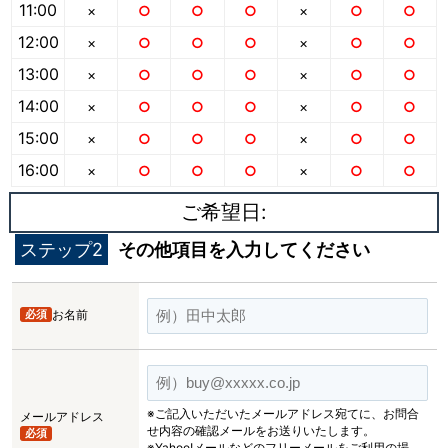
11:00
×
○
○
○
×
○
○
12:00
×
○
○
○
×
○
○
13:00
×
○
○
○
×
○
○
14:00
×
○
○
○
×
○
○
15:00
×
○
○
○
×
○
○
16:00
×
○
○
○
×
○
○
ご希望日:
ステップ2
その他項目を入力してください
必須
お名前
※ご記入いただいたメールアドレス宛てに、お問合
メールアドレス
せ内容の確認メールをお送りいたします。
必須
※Yahoo!メールなどのフリーメールをご利用の場