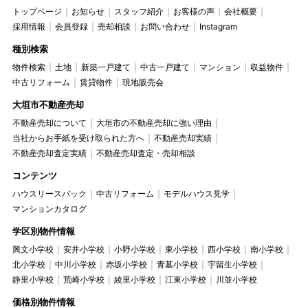
トップページ
お知らせ
スタッフ紹介
お客様の声
会社概要
採用情報
会員登録
売却相談
お問い合わせ
Instagram
種別検索
物件検索
土地
新築一戸建て
中古一戸建て
マンション
収益物件
中古リフォーム
賃貸物件
現地販売会
大垣市不動産売却
不動産売却について
大垣市の不動産売却に強い理由
当社からお手紙を受け取られた方へ
不動産売却実績
不動産売却査定実績
不動産売却査定・売却相談
コンテンツ
ハウスリースバック
中古リフォーム
モデルハウス見学
マンションカタログ
学区別物件情報
興文小学校
安井小学校
小野小学校
東小学校
西小学校
南小学校
北小学校
中川小学校
赤坂小学校
青墓小学校
宇留生小学校
静里小学校
荒崎小学校
綾里小学校
江東小学校
川並小学校
価格別物件情報