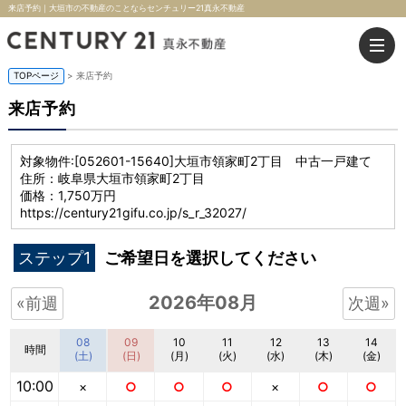
来店予約｜大垣市の不動産のことならセンチュリー21真永不動産
TOPページ
> 来店予約
来店予約
対象物件:
[052601-15640]大垣市領家町2丁目 中古一戸建て
住所：岐阜県大垣市領家町2丁目
価格：1,750万円
https://century21gifu.co.jp/s_r_32027/
ステップ1
ご希望日を選択してください
2026年08月
«前週
次週»
08
09
10
11
12
13
14
時間
(土)
(日)
(月)
(火)
(水)
(木)
(金)
10:00
×
○
○
○
×
○
○