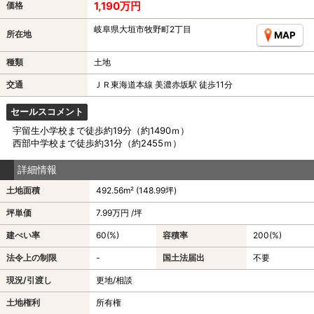
1,190万円
価格
岐阜県大垣市牧野町2丁目
所在地
MAP
種類
土地
交通
ＪＲ東海道本線 美濃赤坂駅 徒歩11分
セールスコメント
宇留生小学校まで徒歩約19分（約1490ｍ）
西部中学校まで徒歩約31分（約2455ｍ）
詳細情報
土地面積
492.56m² (148.99坪)
坪単価
7.99万円 /坪
建ぺい率
60(%)
容積率
200(%)
法令上の制限
-
国土法届出
不要
現況/引渡し
更地/相談
土地権利
所有権