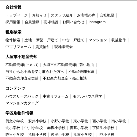
会社情報
トップページ
お知らせ
スタッフ紹介
お客様の声
会社概要
採用情報
会員登録
売却相談
お問い合わせ
Instagram
種別検索
物件検索
土地
新築一戸建て
中古一戸建て
マンション
収益物件
中古リフォーム
賃貸物件
現地販売会
大垣市不動産売却
不動産売却について
大垣市の不動産売却に強い理由
当社からお手紙を受け取られた方へ
不動産売却実績
不動産売却査定実績
不動産売却査定・売却相談
コンテンツ
ハウスリースバック
中古リフォーム
モデルハウス見学
マンションカタログ
学区別物件情報
興文小学校
安井小学校
小野小学校
東小学校
西小学校
南小学校
北小学校
中川小学校
赤坂小学校
青墓小学校
宇留生小学校
静里小学校
荒崎小学校
綾里小学校
江東小学校
川並小学校