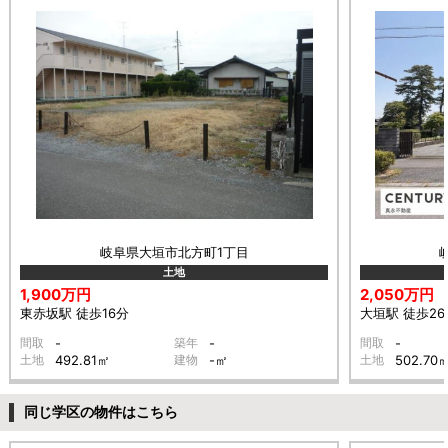
岐阜県大垣市北方町1丁目
土地
1,900万円
2,050万円
東赤坂駅 徒歩16分
大垣駅 徒歩26
間取
-
築年
-
間取
-
土地
492.81㎡
建物
-㎡
土地
502.70
同じ学区の物件はこちら