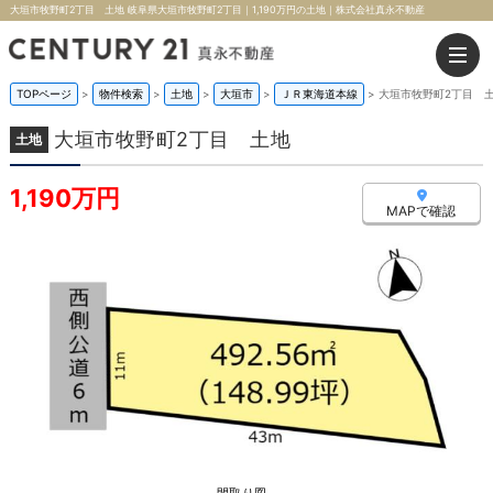
大垣市牧野町2丁目 土地 岐阜県大垣市牧野町2丁目｜1,190万円の土地｜株式会社真永不動産
TOPページ
>
物件検索
>
土地
>
大垣市
>
ＪＲ東海道本線
>
大垣市牧野町2丁目 
大垣市牧野町2丁目 土地
土地
1,190万円
MAPで確認