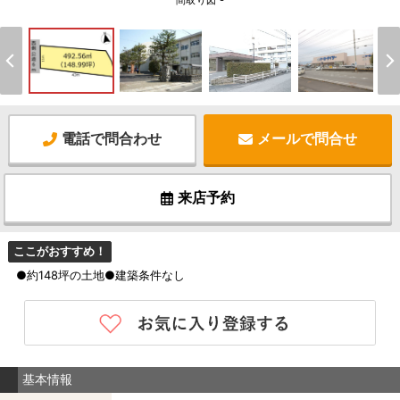
間取り図 -
電話で問合わせ
メールで問合せ
来店予約
ここがおすすめ！
●約148坪の土地●建築条件なし
基本情報