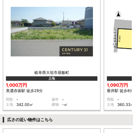
岐阜県大垣市昼飯町
土地
1,000万円
1,090万円
美濃赤坂駅 徒歩28分
垂井駅 徒歩8
間取
-
築年
-
間取
-
土地
342.00㎡
建物
-㎡
土地
360.33
広さの近い物件はこちら