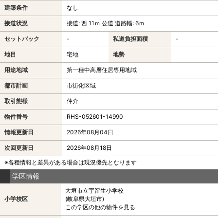
建築条件
なし
接道状況
接道: 西 11ｍ 公道 道路幅: 6ｍ
セットバック
-
私道負担面積
-
地目
宅地
地勢
用途地域
第一種中高層住居専用地域
都市計画
市街化区域
取引態様
仲介
物件番号
RHS-052601-14990
情報更新日
2026年08月04日
次回更新日
2026年08月18日
※各種情報と差異がある場合は現況優先となります
学区情報
大垣市立宇留生小学校
小学校区
(岐阜県大垣市)
この学区の他の物件を見る