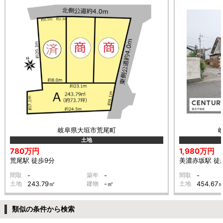
岐阜県大垣市荒尾町
土地
780万円
1,980万円
荒尾駅 徒歩9分
美濃赤坂駅 徒
間取
-
築年
-
間取
-
土地
243.79㎡
建物
-㎡
土地
454.67
類似の条件から検索