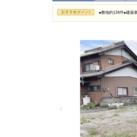
●敷地約134坪●建