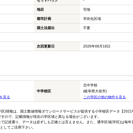
セットバック
-
地目
宅地
都市計画
市街化区域
国土法届出
不要
次回更新日
2026年08月18日
北中学校
中学校区
(岐阜県大垣市)
を見る
この学区の他の物件を見る
区)情報は、国土数値情報ダウンロードサービスが提供する小学校区データ【2021
のですので、記載情報が現在の学区域と異なる場合がございます。
上で記述通り、データは必ずしも正確とは言えません。また、通学区域(学区)は毎年
としてご活用下さい。