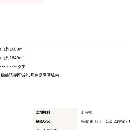
（約1660ｍ）
（約1840ｍ）
セットバック要
機能誘導区域外/居住誘導区域内）
土地権利
所有権
接道状況
接道: 南 12.1ｍ 公道 道路幅: 2.