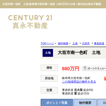
大垣市南一色町 土地 岐阜県大垣市南一色町｜880万円の土地｜株式会社真永不動産
>
>
TOPページ
>
物件検索
>
土地
大垣市
養老鉄道
大垣市南一色町 土地
土地
価格
880万円
岐阜県大垣市南一色町
所在地
この地域周辺の物件を見る
養老鉄道
北大垣
徒歩9分
交通
養老鉄道
室
徒歩15分
ポイント / 写真
物件概要
ロ