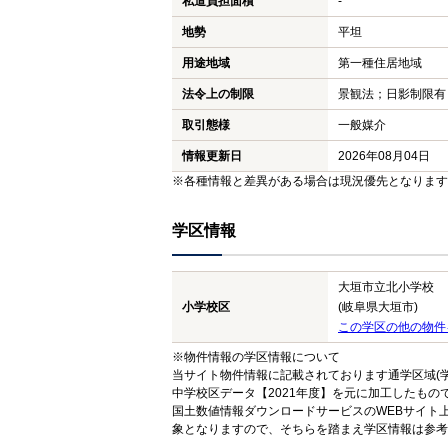
私道負担面積
-
地勢
平坦
用途地域
第一種住居地域
法令上の制限
景観法；日影制限有
取引態様
一般媒介
情報更新日
2026年08月04日
※各種情報と差異がある場合は現況優先となります
学区情報
大垣市立北小学校
小学校区
(岐阜県大垣市)
この学区の他の物件
※物件情報の学区情報について
当サイト物件情報に記載されております通学区域(学
中学校区データ【2021年度】を元に加工したも
国土数値情報ダウンロードサービスのWEBサイト
象となりますので、そちらを踏まえ学区情報は参考