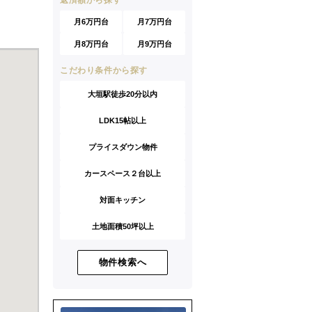
返済額から探す
月6万円台
月7万円台
月8万円台
月9万円台
こだわり条件から探す
大垣駅徒歩20分以内
LDK15帖以上
プライスダウン物件
カースペース２台以上
対面キッチン
土地面積50坪以上
物件検索へ