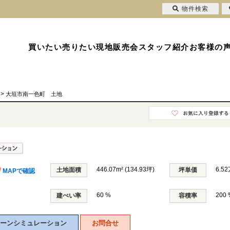
物件検索
買いたい
売りたい
現地販売会
スタッフ紹介
お客様の
>
大垣市南一色町 土地
446.07m² (134.93坪)
6.5
土地面積
坪単価
MAPで確認
60 %
200 
建ぺい率
容積率
ーンシミュレーション
お問合せ