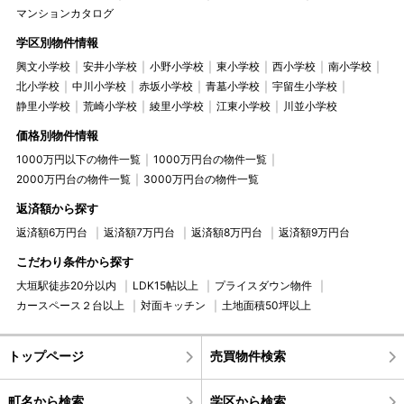
マンションカタログ
学区別物件情報
興文小学校
安井小学校
小野小学校
東小学校
西小学校
南小学校
北小学校
中川小学校
赤坂小学校
青墓小学校
宇留生小学校
静里小学校
荒崎小学校
綾里小学校
江東小学校
川並小学校
価格別物件情報
1000万円以下の物件一覧
1000万円台の物件一覧
2000万円台の物件一覧
3000万円台の物件一覧
返済額から探す
返済額6万円台
返済額7万円台
返済額8万円台
返済額9万円台
こだわり条件から探す
大垣駅徒歩20分以内
LDK15帖以上
プライスダウン物件
カースペース２台以上
対面キッチン
土地面積50坪以上
トップページ
売買物件検索
町名から検索
学区から検索