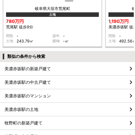
岐阜県大垣市荒尾町
土地
780万円
1,190万円
荒尾駅 徒歩9分
美濃赤坂駅 徒歩
間取
-
築年
-
間取
-
土地
243.79㎡
建物
-㎡
土地
492.56
類似の条件から検索
美濃赤坂駅の新築戸建て
美濃赤坂駅の中古戸建て
美濃赤坂駅のマンション
美濃赤坂駅の土地
牧野町の新築戸建て