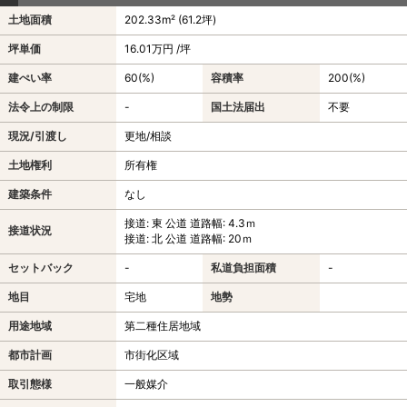
土地面積
202.33m² (61.2坪)
坪単価
16.01万円 /坪
建ぺい率
60(%)
容積率
200(%)
法令上の制限
-
国土法届出
不要
現況/引渡し
更地/相談
土地権利
所有権
建築条件
なし
接道: 東 公道 道路幅: 4.3ｍ
接道状況
接道: 北 公道 道路幅: 20ｍ
セットバック
-
私道負担面積
-
地目
宅地
地勢
用途地域
第二種住居地域
都市計画
市街化区域
取引態様
一般媒介