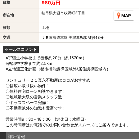
980万円
価格
岐阜県大垣市牧野町3丁目
所在地
MAP
種類
土地
交通
ＪＲ東海道本線 美濃赤坂駅 徒歩13分
セールスコメント
※宇留生小学校まで徒歩約20分（約1570ｍ）
※西部中学校まで約2.5km
※立地適正化計画（都市機能誘導区域外/居住誘導区域内）
センチュリー２１真永不動産はココがおすすめ
〇幅広い取り扱い物件！
〇無料住宅ローン相談できます！
〇地域最大級の営業スタッフ数！
〇キッズスペース完備！
〇不動産以外の知識も豊富です！
営業時間9：30～18：00 (定休日：水曜日)
この時間帯はお電話でのお問い合わせがスムーズにご案内できます。
詳細情報