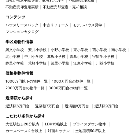
当社からお手紙を受け取られた方へ
不動産売却実績
不動産売却査定実績
不動産売却査定・売却相談
コンテンツ
ハウスリースバック
中古リフォーム
モデルハウス見学
マンションカタログ
学区別物件情報
興文小学校
安井小学校
小野小学校
東小学校
西小学校
南小学校
北小学校
中川小学校
赤坂小学校
青墓小学校
宇留生小学校
静里小学校
荒崎小学校
綾里小学校
江東小学校
川並小学校
価格別物件情報
1000万円以下の物件一覧
1000万円台の物件一覧
2000万円台の物件一覧
3000万円台の物件一覧
返済額から探す
返済額6万円台
返済額7万円台
返済額8万円台
返済額9万円台
こだわり条件から探す
大垣駅徒歩20分以内
LDK15帖以上
プライスダウン物件
カースペース２台以上
対面キッチン
土地面積50坪以上