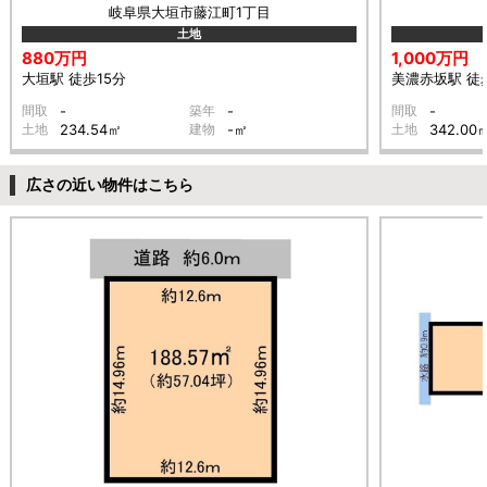
岐阜県大垣市藤江町1丁目
土地
880万円
1,000万円
大垣駅 徒歩15分
美濃赤坂駅 徒
間取
-
築年
-
間取
-
土地
234.54㎡
建物
-㎡
土地
342.00
広さの近い物件はこちら