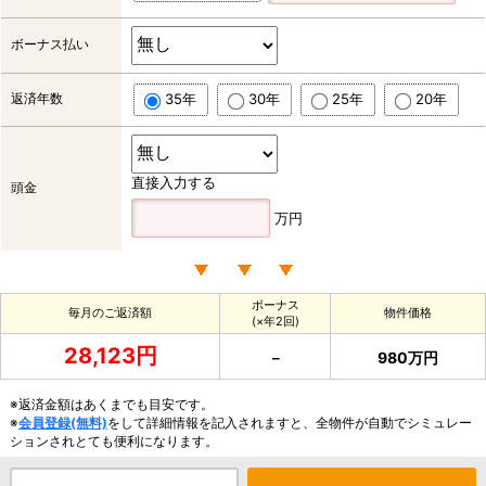
ボーナス払い
返済年数
35年
30年
25年
20年
直接入力する
頭金
万円
ボーナス
毎月のご返済額
物件価格
(×年2回)
28,123円
－
980万円
※返済金額はあくまでも目安です。
※
会員登録(無料)
をして詳細情報を記入されますと、全物件が自動でシミュレー
ションされとても便利になります。