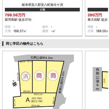
岐阜県安八郡安八町南今ケ渕
土地
798.56万円
290万円
新羽島駅 徒歩37分
東大垣駅 徒歩1
間取
-
築年
-
間取
-
土地
188.57㎡
建物
-㎡
土地
188.00
同じ学区の物件はこちら