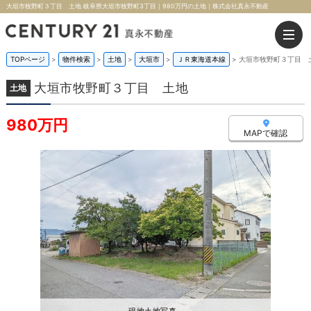
大垣市牧野町３丁目 土地 岐阜県大垣市牧野町3丁目｜980万円の土地｜株式会社真永不動産
TOPページ
>
物件検索
>
土地
>
大垣市
>
ＪＲ東海道本線
>
大垣市牧野町３丁目 
大垣市牧野町３丁目 土地
土地
980万円
MAPで確認