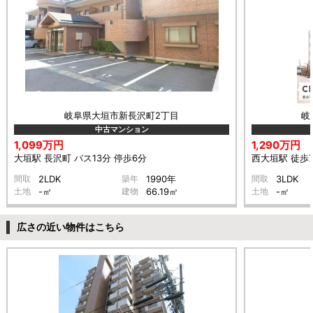
岐阜県大垣市新長沢町2丁目
岐
中古マンション
1,099万円
1,290万円
大垣駅 長沢町 バス13分 停歩6分
西大垣駅 徒歩
間取
2LDK
築年
1990年
間取
3LDK
土地
-㎡
建物
66.19㎡
土地
-㎡
広さの近い物件はこちら