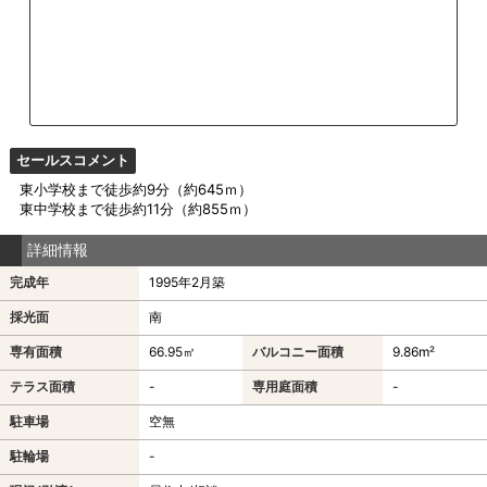
セールスコメント
東小学校まで徒歩約9分（約645ｍ）
東中学校まで徒歩約11分（約855ｍ）
詳細情報
完成年
1995年2月築
採光面
南
専有面積
66.95㎡
バルコニー面積
9.86m²
テラス面積
-
専用庭面積
-
駐車場
空無
駐輪場
-