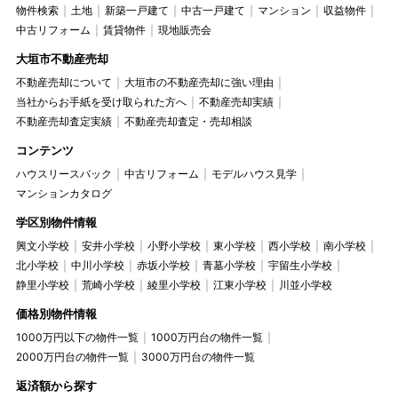
物件検索
土地
新築一戸建て
中古一戸建て
マンション
収益物件
中古リフォーム
賃貸物件
現地販売会
大垣市不動産売却
不動産売却について
大垣市の不動産売却に強い理由
当社からお手紙を受け取られた方へ
不動産売却実績
不動産売却査定実績
不動産売却査定・売却相談
コンテンツ
ハウスリースバック
中古リフォーム
モデルハウス見学
マンションカタログ
学区別物件情報
興文小学校
安井小学校
小野小学校
東小学校
西小学校
南小学校
北小学校
中川小学校
赤坂小学校
青墓小学校
宇留生小学校
静里小学校
荒崎小学校
綾里小学校
江東小学校
川並小学校
価格別物件情報
1000万円以下の物件一覧
1000万円台の物件一覧
2000万円台の物件一覧
3000万円台の物件一覧
返済額から探す