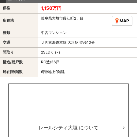
1,150万円
価格
岐阜県大垣市藤江町2丁目
所在地
MAP
種類
中古マンション
交通
ＪＲ東海道本線 大垣駅 徒歩10分
間取り
2SLDK（-）
構造/総戸数
RC造/36戸
所在階/階数
6階/地上9階建
レールシティ大垣