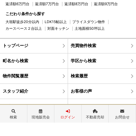
返済額6万円台
返済額7万円台
返済額8万円台
返済額9万円台
こだわり条件から探す
大垣駅徒歩20分以内
LDK15帖以上
プライスダウン物件
カースペース２台以上
対面キッチン
土地面積50坪以上
トップページ
売買物件検索
町名から検索
学区から検索
物件閲覧履歴
検索履歴
スタッフ紹介
お客様の声
会社概要
ログイン
検索
現地販売会
ログイン
不動産売却
お問合せ
0120-82-2665
営業時間：9:30～18:00