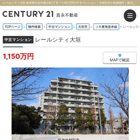
レールシティ大垣 岐阜県大垣市藤江町2丁目｜1,150万円の中古マンション｜分譲住宅や新築物件｜株式会社真永不動産
TOPページ
>
物件検索
>
中古マンション
>
大垣市
>
ＪＲ東海道本線
>
レールシテ
レールシティ大垣
中古マンション
1,150万円
MAPで確認