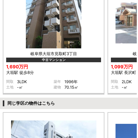
岐阜県大垣市見取町3丁目
岐
中古マンション
1,690万円
1,099万円
大垣駅 徒歩8分
大垣駅 長沢町 
間取
3LDK
築年
1996年
間取
2LDK
土地
-㎡
建物
70.15㎡
土地
-㎡
同じ学区の物件はこちら