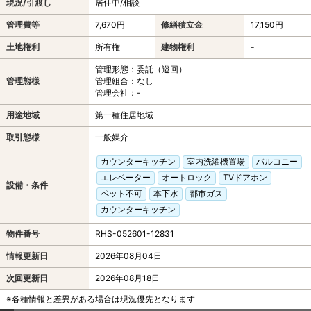
現況/引渡し
居住中/相談
管理費等
7,670円
修繕積立金
17,150円
土地権利
所有権
建物権利
-
管理形態：委託（巡回）
管理態様
管理組合：なし
管理会社：-
用途地域
第一種住居地域
取引態様
一般媒介
カウンターキッチン
室内洗濯機置場
バルコニー
エレベーター
オートロック
TVドアホン
設備・条件
ペット不可
本下水
都市ガス
カウンターキッチン
物件番号
RHS-052601-12831
情報更新日
2026年08月04日
次回更新日
2026年08月18日
※各種情報と差異がある場合は現況優先となります