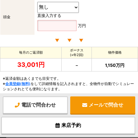
直接入力する
頭金
万円
ボーナス
毎月のご返済額
物件価格
(×年2回)
33,001円
－
1,150万円
※返済金額はあくまでも目安です。
※
会員登録(無料)
をして詳細情報を記入されますと、全物件が自動でシミュレー
ションされとても便利になります。
電話で問合わせ
メールで問合せ
来店予約