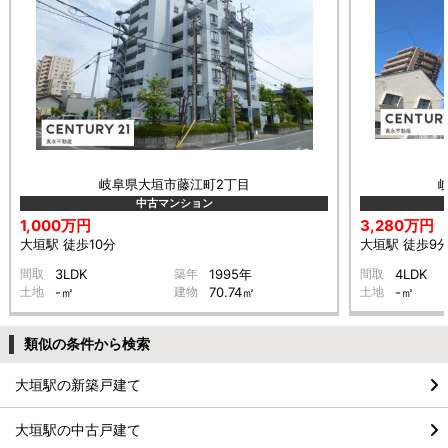
岐阜県大垣市藤江町2丁目
中古マンション
1,000万円
3,280万円
大垣駅 徒歩10分
大垣駅 徒歩9
間取
3LDK
築年
1995年
間取
4LDK
土地
-㎡
建物
70.74㎡
土地
-㎡
類似の条件から検索
大垣駅の新築戸建て
大垣駅の中古戸建て