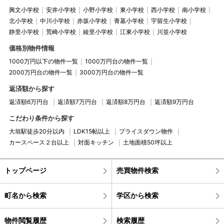
興文小学校
安井小学校
小野小学校
東小学校
西小学校
南小学校
北小学校
中川小学校
赤坂小学校
青墓小学校
宇留生小学校
静里小学校
荒崎小学校
綾里小学校
江東小学校
川並小学校
価格別物件情報
1000万円以下の物件一覧
1000万円台の物件一覧
2000万円台の物件一覧
3000万円台の物件一覧
返済額から探す
返済額6万円台
返済額7万円台
返済額8万円台
返済額9万円台
こだわり条件から探す
大垣駅徒歩20分以内
LDK15帖以上
プライスダウン物件
カースペース２台以上
対面キッチン
土地面積50坪以上
トップページ
売買物件検索
町名から検索
学区から検索
物件閲覧履歴
検索履歴