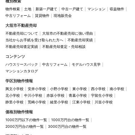
種別検索
物件検索
土地
新築一戸建て
中古一戸建て
マンション
収益物件
中古リフォーム
賃貸物件
現地販売会
大垣市不動産売却
不動産売却について
大垣市の不動産売却に強い理由
当社からお手紙を受け取られた方へ
不動産売却実績
不動産売却査定実績
不動産売却査定・売却相談
コンテンツ
ハウスリースバック
中古リフォーム
モデルハウス見学
マンションカタログ
学区別物件情報
興文小学校
安井小学校
小野小学校
東小学校
西小学校
南小学校
北小学校
中川小学校
赤坂小学校
青墓小学校
宇留生小学校
静里小学校
荒崎小学校
綾里小学校
江東小学校
川並小学校
価格別物件情報
1000万円以下の物件一覧
1000万円台の物件一覧
2000万円台の物件一覧
3000万円台の物件一覧