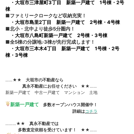
・
大垣市三津屋町3丁目 新築一戸建て 1号棟・2号
棟
■ファミリークロークなど収納充実！
・
大垣市島里2
丁目 新築一戸建て 2号棟・4号棟
■北小・北中より徒歩5分圏内！
・
大垣市八島町新築一戸建て 2号棟・3号棟
■全5棟の分譲地♪3棟が先行完成します！
・
大垣市三本木4
丁目 新築一戸建て 1号棟・2号
棟・3号棟
……★★
大垣市の不動産なら
真永不動産にお任せください
★★……
新築一戸建て 中古一戸建て マンション 土地
新築一戸建て
多数オープンハウス開催中！
詳細は
コチラ
………★★
真永不動産では
多数査定依頼を受けています！
★★……