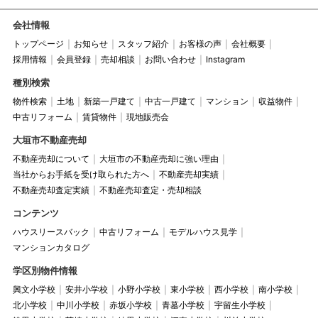
会社情報
トップページ
お知らせ
スタッフ紹介
お客様の声
会社概要
採用情報
会員登録
売却相談
お問い合わせ
Instagram
種別検索
物件検索
土地
新築一戸建て
中古一戸建て
マンション
収益物件
中古リフォーム
賃貸物件
現地販売会
大垣市不動産売却
不動産売却について
大垣市の不動産売却に強い理由
当社からお手紙を受け取られた方へ
不動産売却実績
不動産売却査定実績
不動産売却査定・売却相談
コンテンツ
ハウスリースバック
中古リフォーム
モデルハウス見学
マンションカタログ
学区別物件情報
興文小学校
安井小学校
小野小学校
東小学校
西小学校
南小学校
北小学校
中川小学校
赤坂小学校
青墓小学校
宇留生小学校