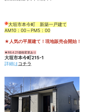
大垣市本今町 新築一戸建て
AM10：00～PM5：00
★人気の平屋建て！現地販売会開始！
★R6.4.21価格変更あり
大垣市本今町215-1
詳細は
コチラ