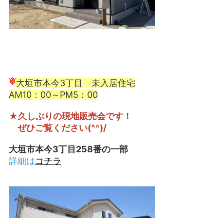
大垣市本今3丁目 未入居住宅
AM10：00～PM5：00
★久しぶりの現地販売会です！
ぜひご覧ください(^^)/
大垣市本今3丁目258番の一部
詳細は
コチラ