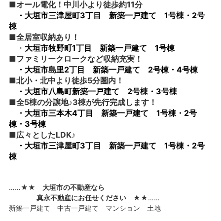
■オール電化！中川小より徒歩約11分
・
大垣市三津屋町3丁目 新築一戸建て 1号棟・2号
棟
■全居室収納あり！
・
大垣市牧野町1丁目 新築一戸建て 1号棟
■ファミリークロークなど収納充実！
・
大垣市島里2
丁目 新築一戸建て 2号棟・4号棟
■北小・北中より徒歩5分圏内！
・
大垣市八島町新築一戸建て 2号棟・3号棟
■全5棟の分譲地♪3棟が先行完成します！
・
大垣市三本木4
丁目 新築一戸建て 1号棟・2号
棟・3号棟
■広々としたLDK♪
・
大垣市三津屋町3
丁目 新築一戸建て 1号棟・2号
棟
……★★
大垣市の不動産なら
真永不動産にお任せください
★★……
新築一戸建て 中古一戸建て マンション 土地