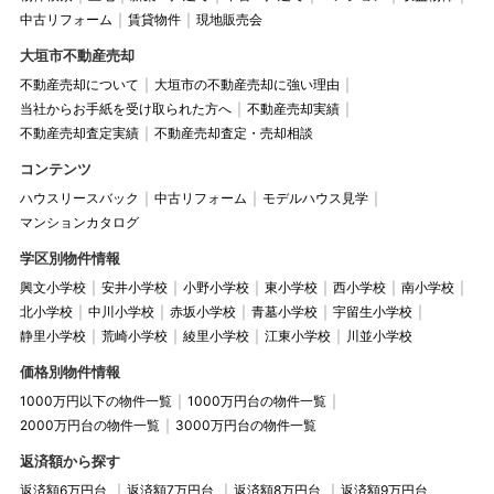
中古リフォーム
賃貸物件
現地販売会
大垣市不動産売却
不動産売却について
大垣市の不動産売却に強い理由
当社からお手紙を受け取られた方へ
不動産売却実績
不動産売却査定実績
不動産売却査定・売却相談
コンテンツ
ハウスリースバック
中古リフォーム
モデルハウス見学
マンションカタログ
学区別物件情報
興文小学校
安井小学校
小野小学校
東小学校
西小学校
南小学校
北小学校
中川小学校
赤坂小学校
青墓小学校
宇留生小学校
静里小学校
荒崎小学校
綾里小学校
江東小学校
川並小学校
価格別物件情報
1000万円以下の物件一覧
1000万円台の物件一覧
2000万円台の物件一覧
3000万円台の物件一覧
返済額から探す
返済額6万円台
返済額7万円台
返済額8万円台
返済額9万円台