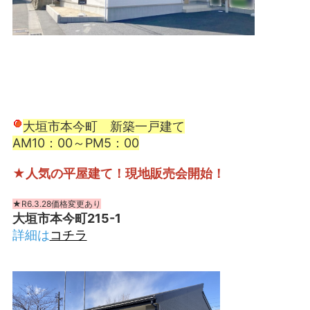
大垣市本今町 新築一戸建て
AM10：00～PM5：00
★人気の平屋建て！現地販売会開始！
★R6.3.28価格変更あり
大垣市本今町215-1
詳細は
コチラ