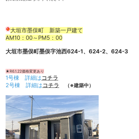
大垣市墨俣町 新築一戸建て
AM10：00～PM5：00
大垣市墨俣町墨俣字池西624-1、624-2、624-3
★R6.1.22価格変更あり
1号棟 詳細は
コチラ
2号棟 詳細は
コチラ
（※建築中）