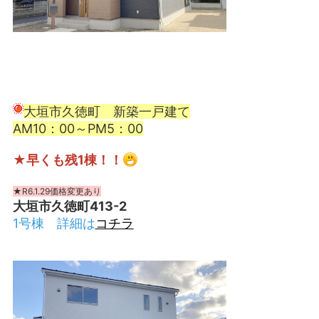
大垣市久徳町 新築一戸建て
AM10：00～PM5：00
★早くも残1棟！！
★R6.1.29価格変更あり
大垣市久徳町413-2
1号棟 詳細は
コチラ