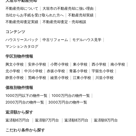
大垣市不動産売却
不動産売却について
大垣市の不動産売却に強い理由
当社からお手紙を受け取られた方へ
不動産売却実績
不動産売却査定実績
不動産売却査定・売却相談
コンテンツ
ハウスリースバック
中古リフォーム
モデルハウス見学
マンションカタログ
学区別物件情報
興文小学校
安井小学校
小野小学校
東小学校
西小学校
南小学校
北小学校
中川小学校
赤坂小学校
青墓小学校
宇留生小学校
静里小学校
荒崎小学校
綾里小学校
江東小学校
川並小学校
価格別物件情報
1000万円以下の物件一覧
1000万円台の物件一覧
2000万円台の物件一覧
3000万円台の物件一覧
返済額から探す
返済額6万円台
返済額7万円台
返済額8万円台
返済額9万円台
こだわり条件から探す