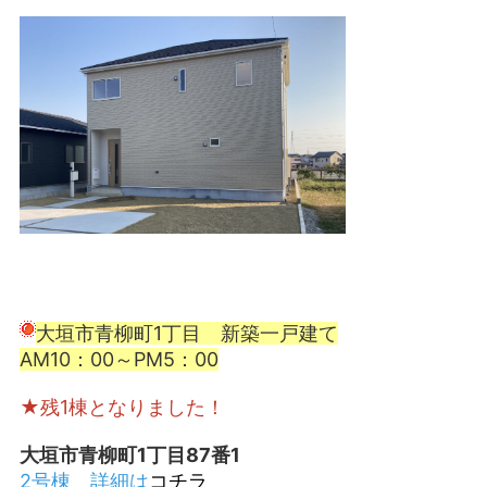
大垣市青柳町1丁目 新築一戸建て
AM10：00～PM5：00
★残1棟となりました！
大垣市青柳町1丁目87番1
2号棟 詳細は
コチラ