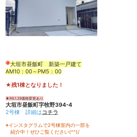
大垣市昼飯町 新築一戸建て
AM10：00～PM5：00
★残1棟となりました！
★R6.1.29価格変更あり
大垣市昼飯町字牧野394-4
2号棟 詳細は
コチラ
※
インスタグラムで2号棟室内の一部を
紹介中！ぜひご覧ください(^^)/