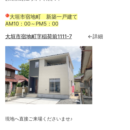
大垣市宿地町 新築一戸建て
AM10：00～PM5：00
大垣市宿地町字稲荷前1111-7
←詳細
現地へ直接ご来場くださいませ♪