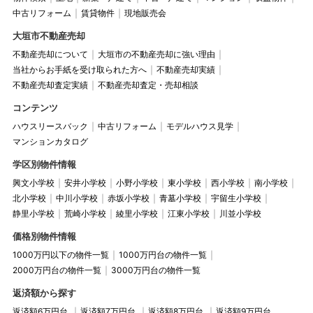
中古リフォーム
賃貸物件
現地販売会
大垣市不動産売却
不動産売却について
大垣市の不動産売却に強い理由
当社からお手紙を受け取られた方へ
不動産売却実績
不動産売却査定実績
不動産売却査定・売却相談
コンテンツ
ハウスリースバック
中古リフォーム
モデルハウス見学
マンションカタログ
学区別物件情報
興文小学校
安井小学校
小野小学校
東小学校
西小学校
南小学校
北小学校
中川小学校
赤坂小学校
青墓小学校
宇留生小学校
静里小学校
荒崎小学校
綾里小学校
江東小学校
川並小学校
価格別物件情報
1000万円以下の物件一覧
1000万円台の物件一覧
2000万円台の物件一覧
3000万円台の物件一覧
返済額から探す
返済額6万円台
返済額7万円台
返済額8万円台
返済額9万円台