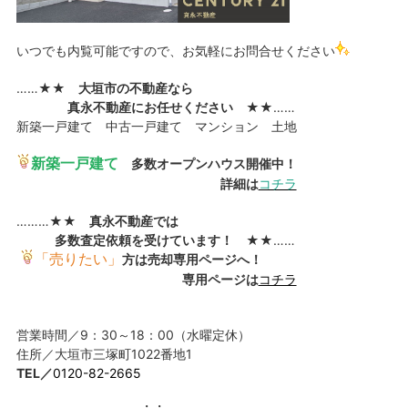
いつでも内覧可能ですので、お気軽にお問合せください
……★★
大垣市の不動産なら
真永不動産にお任せください
★★……
新築一戸建て 中古一戸建て マンション 土地
新築一戸建て
多数オープンハウス開催中！
詳細は
コチラ
………★★
真永不動産では
多数査定依頼を受けています！
★★……
「売りたい」
方は売却専用ページへ！
専用ページは
コチラ
営業時間／9：30～18：00（水曜定休）
住所／大垣市三塚町1022番地1
TEL／
0120-82-2665
……………………‥‥‥‥‥・・‥‥‥‥‥……………………