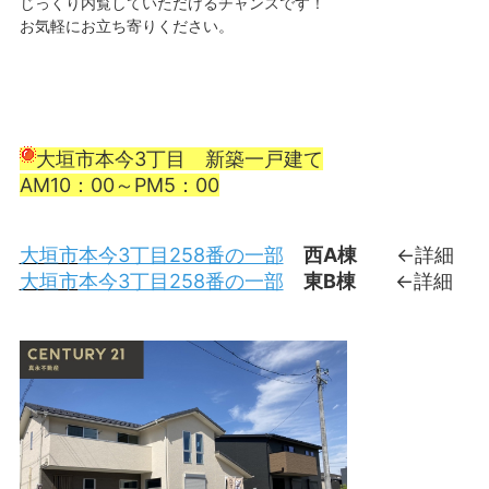
じっくり内覧していただけるチャンスです！
お気軽にお立ち寄りください。
大垣市本今3丁目 新築一戸建て
AM10：00～PM5：00
大垣市
本今3丁目258番の一部
西A棟
←詳細
大垣市
本今3丁目258番の一部
東B棟
←詳細