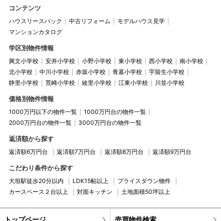
コンテンツ
ハウスリースバック
中古リフォーム
モデルハウス見学
マンションカタログ
学区別物件情報
興文小学校
安井小学校
小野小学校
東小学校
西小学校
南小学校
北小学校
中川小学校
赤坂小学校
青墓小学校
宇留生小学校
静里小学校
荒崎小学校
綾里小学校
江東小学校
川並小学校
価格別物件情報
1000万円以下の物件一覧
1000万円台の物件一覧
2000万円台の物件一覧
3000万円台の物件一覧
返済額から探す
返済額6万円台
返済額7万円台
返済額8万円台
返済額9万円台
こだわり条件から探す
大垣駅徒歩20分以内
LDK15帖以上
プライスダウン物件
カースペース２台以上
対面キッチン
土地面積50坪以上
トップページ
売買物件検索