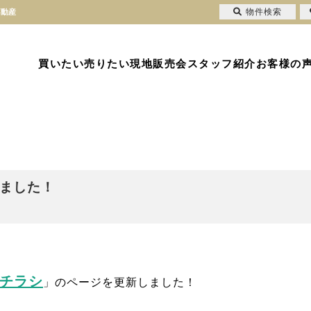
物件検索
不動産
買いたい
売りたい
現地販売会
スタッフ紹介
お客様の
ました！
チラシ
」のページを
更新しました！