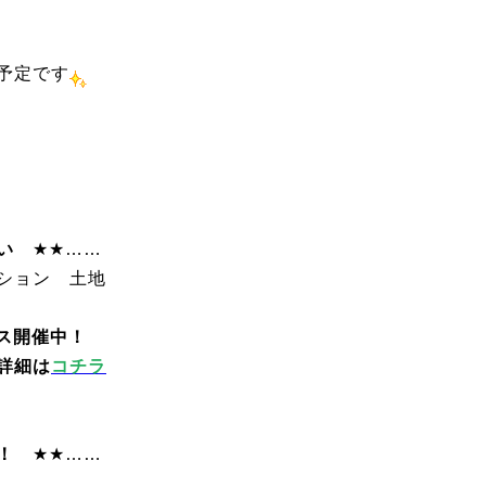
予定です
い
★★……
ション 土地
ス開催中！
は
コチラ
！
★★……