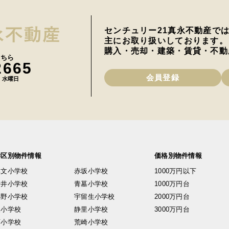
センチュリー21真永不動産で
主にお取り扱いしております。
購入・売却・建築・賃貸・不動
こちら
2665
会員登録
日 水曜日
学区別物件情報
価格別物件情報
興文小学校
赤坂小学校
1000万円以下
安井小学校
青墓小学校
1000万円台
小野小学校
宇留生小学校
2000万円台
東小学校
静里小学校
3000万円台
西小学校
荒崎小学校