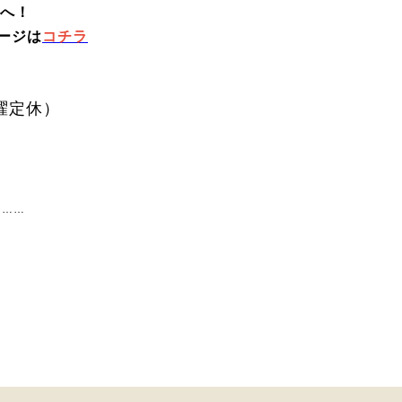
へ！
は
コチラ
水曜定休）
………