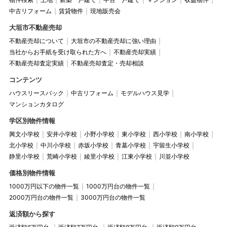
中古リフォーム
賃貸物件
現地販売会
大垣市不動産売却
不動産売却について
大垣市の不動産売却に強い理由
当社からお手紙を受け取られた方へ
不動産売却実績
不動産売却査定実績
不動産売却査定・売却相談
コンテンツ
ハウスリースバック
中古リフォーム
モデルハウス見学
マンションカタログ
学区別物件情報
興文小学校
安井小学校
小野小学校
東小学校
西小学校
南小学校
北小学校
中川小学校
赤坂小学校
青墓小学校
宇留生小学校
静里小学校
荒崎小学校
綾里小学校
江東小学校
川並小学校
価格別物件情報
1000万円以下の物件一覧
1000万円台の物件一覧
2000万円台の物件一覧
3000万円台の物件一覧
返済額から探す