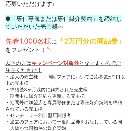
応募いただけます♪
●「専任専属または専任媒介契約」を締結し
ていただいた
売主様
へ
先着1,000名様
「2万円分の商品券」
に
をプレゼント！
以下の方は
キャンペーン対象外
となりますのでご
注意ください！
・法人の売主様 ・同回フェアにおいてご応募数が2口以
上の売主様
・締結後3ヶ月以内に解約された売主様
・期間中に媒介契約を更新する売主様
・期間外に加盟店と専属専任または専任媒介契約を締結
されている売主様
・センチュリー21加盟店関係者
・過去のフェアにおいて一度商品券をお渡ししている同
一人物かつ同物件の媒介契約