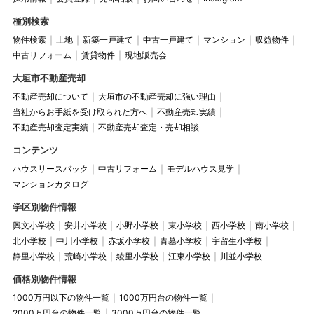
種別検索
物件検索
土地
新築一戸建て
中古一戸建て
マンション
収益物件
中古リフォーム
賃貸物件
現地販売会
大垣市不動産売却
不動産売却について
大垣市の不動産売却に強い理由
当社からお手紙を受け取られた方へ
不動産売却実績
不動産売却査定実績
不動産売却査定・売却相談
コンテンツ
ハウスリースバック
中古リフォーム
モデルハウス見学
マンションカタログ
学区別物件情報
興文小学校
安井小学校
小野小学校
東小学校
西小学校
南小学校
北小学校
中川小学校
赤坂小学校
青墓小学校
宇留生小学校
静里小学校
荒崎小学校
綾里小学校
江東小学校
川並小学校
価格別物件情報
1000万円以下の物件一覧
1000万円台の物件一覧
2000万円台の物件一覧
3000万円台の物件一覧