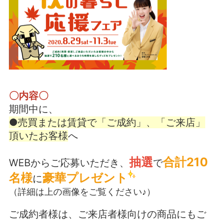
〇内容〇
期間中に、
●売買または賃貸で「ご成約」、「ご来店」
頂いたお客様
へ
抽選
合計210
WEBからご応募いただき、
で
名様
豪華プレゼント
に
（詳細は上の画像をご覧ください♪）
ご成約者様は、ご来店者様向けの商品にもご