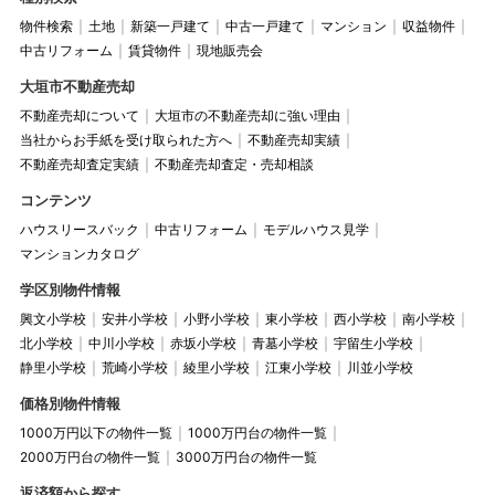
物件検索
土地
新築一戸建て
中古一戸建て
マンション
収益物件
中古リフォーム
賃貸物件
現地販売会
大垣市不動産売却
不動産売却について
大垣市の不動産売却に強い理由
当社からお手紙を受け取られた方へ
不動産売却実績
不動産売却査定実績
不動産売却査定・売却相談
コンテンツ
ハウスリースバック
中古リフォーム
モデルハウス見学
マンションカタログ
学区別物件情報
興文小学校
安井小学校
小野小学校
東小学校
西小学校
南小学校
北小学校
中川小学校
赤坂小学校
青墓小学校
宇留生小学校
静里小学校
荒崎小学校
綾里小学校
江東小学校
川並小学校
価格別物件情報
1000万円以下の物件一覧
1000万円台の物件一覧
2000万円台の物件一覧
3000万円台の物件一覧
返済額から探す