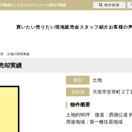
物件検索
の不動産のことならセンチュリー21真永不動産
買いたい
売りたい
現地販売会
スタッフ紹介
お客様の
丁目 土地の売却実績
売却実績
土地
大垣市安井町２丁
物件概要
土地約90坪 接道：西側公道 約
用途地域：第一種住居地域