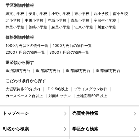
学区別物件情報
興文小学校
安井小学校
小野小学校
東小学校
西小学校
南小学校
北小学校
中川小学校
赤坂小学校
青墓小学校
宇留生小学校
静里小学校
荒崎小学校
綾里小学校
江東小学校
川並小学校
価格別物件情報
1000万円以下の物件一覧
1000万円台の物件一覧
2000万円台の物件一覧
3000万円台の物件一覧
返済額から探す
返済額6万円台
返済額7万円台
返済額8万円台
返済額9万円台
こだわり条件から探す
大垣駅徒歩20分以内
LDK15帖以上
プライスダウン物件
カースペース２台以上
対面キッチン
土地面積50坪以上
トップページ
売買物件検索
町名から検索
学区から検索