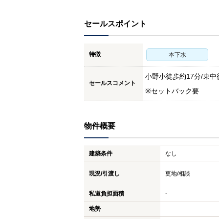
セールスポイント
特徴
本下水
小野小徒歩約17分/東中
セールスコメント
※セットバック要
物件概要
建築条件
なし
現況/引渡し
更地/相談
私道負担面積
-
地勢