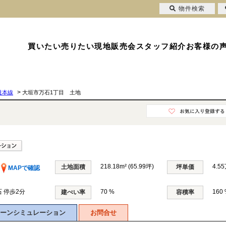
物件検索
買いたい
売りたい
現地販売会
スタッフ紹介
お客様の
>
道本線
大垣市万石1丁目 土地
218.18m² (65.99坪)
4.5
土地面積
坪単価
MAPで確認
石 停歩2分
70 %
160
建ぺい率
容積率
ーンシミュレーション
お問合せ