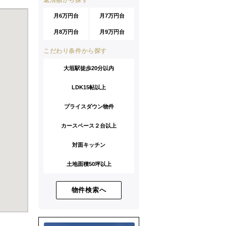
返済額から探す
月6万円台
月7万円台
月8万円台
月9万円台
こだわり条件から探す
大垣駅徒歩20分以内
LDK15帖以上
プライスダウン物件
カースペース２台以上
対面キッチン
土地面積50坪以上
物件検索へ