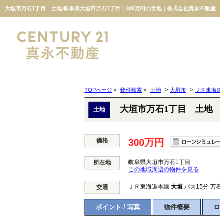
大垣市万石1丁目 土地 岐阜県大垣市万石1丁目｜300万円の土地｜株式会社真永不動産
>
>
TOPページ
>
物件検索
>
土地
大垣市
ＪＲ東海
大垣市万石1丁目 土地
土地
価格
300万円
岐阜県大垣市万石1丁目
所在地
この地域周辺の物件を見る
ＪＲ東海道本線
大垣
バス15分 万
交通
ポイント / 写真
物件概要
ロ