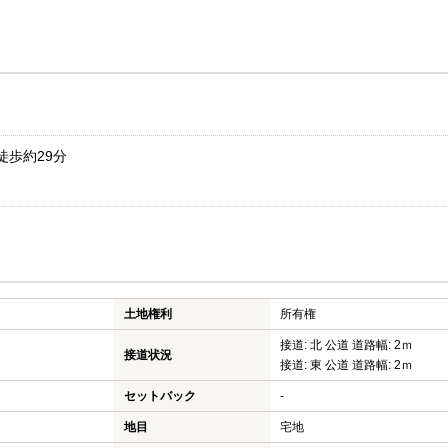
徒歩約29分
土地権利
所有権
接道: 北 公道 道路幅: 2ｍ
接道状況
接道: 東 公道 道路幅: 2ｍ
セットバック
-
地目
宅地