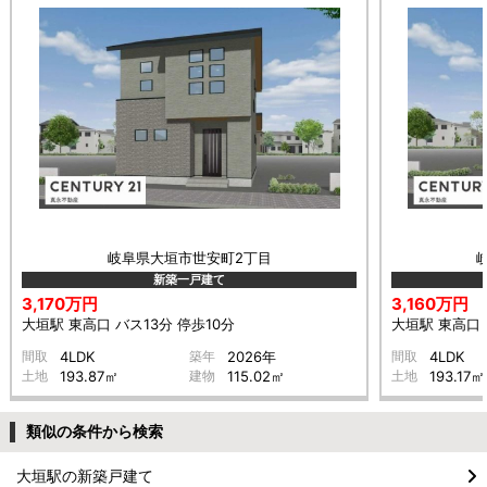
岐阜県大垣市世安町2丁目
新築一戸建て
3,170万円
3,160万円
大垣駅 東高口 バス13分 停歩10分
大垣駅 東高口 
間取
4LDK
築年
2026年
間取
4LDK
土地
193.87㎡
建物
115.02㎡
土地
193.17㎡
類似の条件から検索
大垣駅の新築戸建て