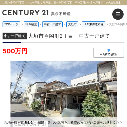
大垣市今岡町2丁目 中古一戸建て 岐阜県大垣市今岡町2丁目｜500万円の中古一戸建て｜株式会社真永不動産
TOPページ
>
物件検索
>
中古一戸建て
>
大垣市
>
ＪＲ東海道本線
>
大垣市今岡町
大垣市今岡町2丁目 中古一戸建て
中古一戸建て
500万円
MAPで確認
現地外観写真 R8.6.1 撮影 詳しい説明をご希望の方はぜひ店頭へお越しくださ