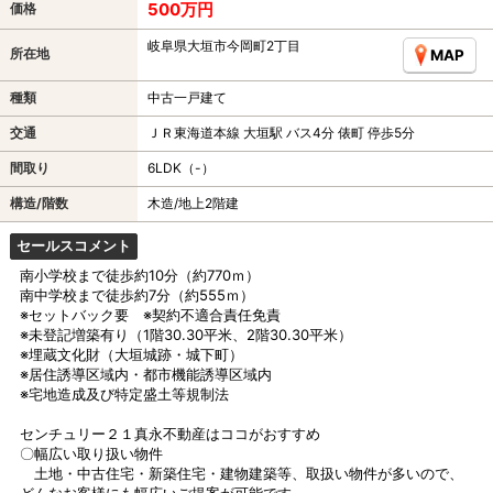
500万円
価格
岐阜県大垣市今岡町2丁目
所在地
MAP
種類
中古一戸建て
交通
ＪＲ東海道本線 大垣駅 バス4分 俵町 停歩5分
間取り
6LDK（-）
構造/階数
木造/地上2階建
セールスコメント
南小学校まで徒歩約10分（約770ｍ）
南中学校まで徒歩約7分（約555ｍ）
※セットバック要 ※契約不適合責任免責
※未登記増築有り（1階30.30平米、2階30.30平米）
※埋蔵文化財（大垣城跡・城下町）
※居住誘導区域内・都市機能誘導区域内
※宅地造成及び特定盛土等規制法
センチュリー２１真永不動産はココがおすすめ
〇幅広い取り扱い物件
土地・中古住宅・新築住宅・建物建築等、取扱い物件が多いので、
どんなお客様にも幅広いご提案が可能です。