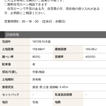
〇無料住宅ローン相談できます
住宅ローンで不安のある方、自営業の方、現在他の借り入れがある
方、お気軽にご相談ください。
営業時間9：30～18：00 (定休日：水曜日)
詳細情報
完成年
1972年10月築
土地面積
159.68m²
建物面積
140.65㎡
建ぺい率
80(%)
容積率
400(%)
駐車場
有
現況/引渡し
空家/相談
土地権利
所有権
接道状況
接道: 西 公道 道路幅: 3.45ｍ
セットバック
-
私道負担面積
-
地目
宅地
地勢