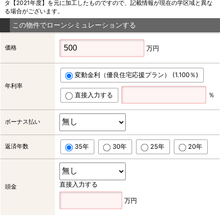
タ【2021年度】を元に加工したものですので、記載情報が現在の学区域と異な
る場合がございます。
この物件でローンシミュレーションする
価格
万円
変動金利（優良住宅応援プラン） (1.100％)
年利率
直接入力する
％
ボーナス払い
返済年数
35年
30年
25年
20年
直接入力する
頭金
万円