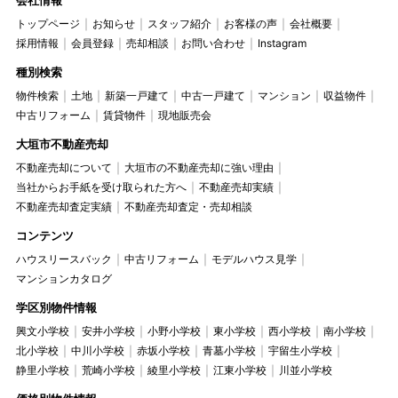
トップページ
お知らせ
スタッフ紹介
お客様の声
会社概要
採用情報
会員登録
売却相談
お問い合わせ
Instagram
種別検索
物件検索
土地
新築一戸建て
中古一戸建て
マンション
収益物件
中古リフォーム
賃貸物件
現地販売会
大垣市不動産売却
不動産売却について
大垣市の不動産売却に強い理由
当社からお手紙を受け取られた方へ
不動産売却実績
不動産売却査定実績
不動産売却査定・売却相談
コンテンツ
ハウスリースバック
中古リフォーム
モデルハウス見学
マンションカタログ
学区別物件情報
興文小学校
安井小学校
小野小学校
東小学校
西小学校
南小学校
北小学校
中川小学校
赤坂小学校
青墓小学校
宇留生小学校
静里小学校
荒崎小学校
綾里小学校
江東小学校
川並小学校