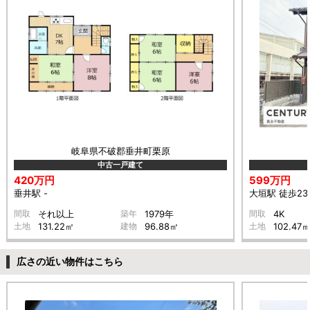
岐阜県不破郡垂井町栗原
中古一戸建て
420万円
599万円
垂井駅 -
大垣駅 徒歩23
間取
それ以上
築年
1979年
間取
4K
土地
131.22㎡
建物
96.88㎡
土地
102.47
広さの近い物件はこちら