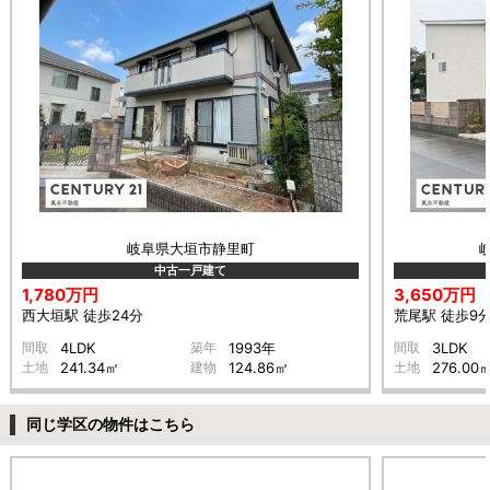
岐阜県大垣市静里町
中古一戸建て
1,780万円
3,650万円
西大垣駅 徒歩24分
荒尾駅 徒歩9
間取
4LDK
築年
1993年
間取
3LDK
土地
241.34㎡
建物
124.86㎡
土地
276.00
同じ学区の物件はこちら