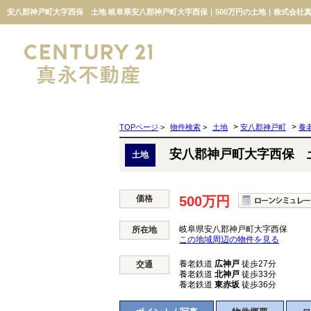
安八郡神戸町大字西保 土地 岐阜県安八郡神戸町大字西保｜500万円の土地｜株式会社
>
>
TOPページ
>
物件検索
>
土地
安八郡神戸町
養
安八郡神戸町大字西保 
土地
価格
500万円
岐阜県安八郡神戸町大字西保
所在地
この地域周辺の物件を見る
養老鉄道
広神戸
徒歩27分
交通
養老鉄道
北神戸
徒歩33分
養老鉄道
東赤坂
徒歩36分