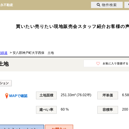
物件検索
真永不動産
買いたい
売りたい
現地販売会
スタッフ紹介
お客様の
>
老鉄道
安八郡神戸町大字西保 土地
土地
251.33m² (76.02坪)
6.5
土地面積
坪単価
MAPで確認
60 %
200
建ぺい率
容積率