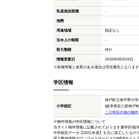
私道負担面積
-
地勢
用途地域
指定なし
法令上の制限
-
取引態様
仲介
情報更新日
2026年08月04日
※各種情報と差異がある場合は現況優先となります
学区情報
神戸町立南平野小学
小学校区
(岐阜県安八郡神戸町
この学区の他の物件
※物件情報の学区情報について
当サイト物件情報に記載されております通学区域(学
中学校区データ【2021年度】を元に加工したも
国土数値情報ダウンロードサービスのWEBサイト