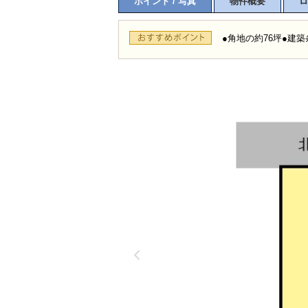
ポイント / 写真
物件概要
ロ
●角地の約76坪●建