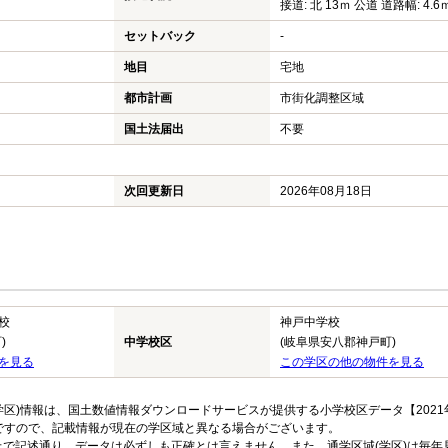
接道: 北 13ｍ 公道 道路幅: 4.6
セットバック
-
地目
宅地
都市計画
市街化調整区域
国土法届出
不要
次回更新日
2026年08月18日
校
神戸中学校
)
中学校区
(岐阜県安八郡神戸町)
を見る
この学区の他の物件を見る
区)情報は、国土数値情報ダウンロードサービスが提供する小学校区データ【2021
のですので、記載情報が現在の学区域と異なる場合がございます。
上で記述通り、データは必ずしも正確とは言えません。また、通学区域(学区)は毎年