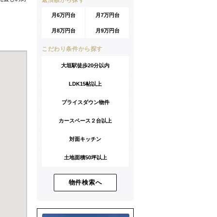
返済額から探す
月6万円台
月7万円台
月8万円台
月9万円台
こだわり条件から探す
大垣駅徒歩20分以内
LDK15帖以上
プライスダウン物件
カースペース２台以上
対面キッチン
土地面積50坪以上
物件検索へ