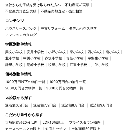
当社からお手紙を受け取られた方へ
不動産売却実績
不動産売却査定実績
不動産売却査定・売却相談
コンテンツ
ハウスリースバック
中古リフォーム
モデルハウス見学
マンションカタログ
学区別物件情報
興文小学校
安井小学校
小野小学校
東小学校
西小学校
南小学校
北小学校
中川小学校
赤坂小学校
青墓小学校
宇留生小学校
静里小学校
荒崎小学校
綾里小学校
江東小学校
川並小学校
価格別物件情報
1000万円以下の物件一覧
1000万円台の物件一覧
2000万円台の物件一覧
3000万円台の物件一覧
返済額から探す
返済額6万円台
返済額7万円台
返済額8万円台
返済額9万円台
こだわり条件から探す
大垣駅徒歩20分以内
LDK15帖以上
プライスダウン物件
カースペース２台以上
対面キッチン
土地面積50坪以上