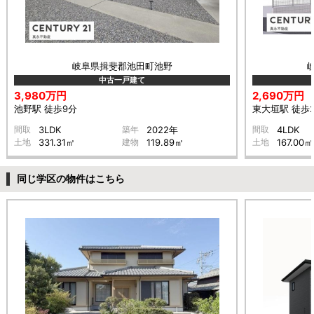
岐阜県揖斐郡池田町池野
中古一戸建て
3,980万円
2,690万円
池野駅 徒歩9分
東大垣駅 徒歩
間取
3LDK
築年
2022年
間取
4LDK
土地
331.31㎡
建物
119.89㎡
土地
167.00㎡
同じ学区の物件はこちら