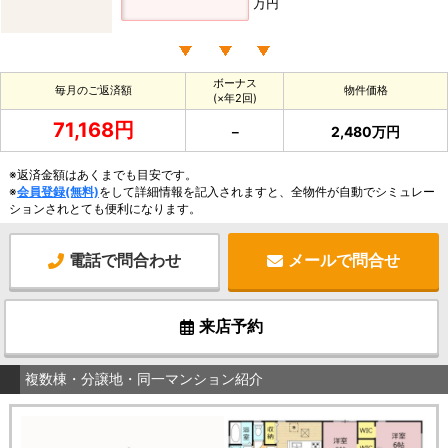
万円
ボーナス
毎月のご返済額
物件価格
(×年2回)
71,168円
－
2,480万円
※返済金額はあくまでも目安です。
※
会員登録(無料)
をして詳細情報を記入されますと、全物件が自動でシミュレー
ションされとても便利になります。
電話で問合わせ
メールで問合せ
来店予約
複数棟・分譲地・同一マンション紹介