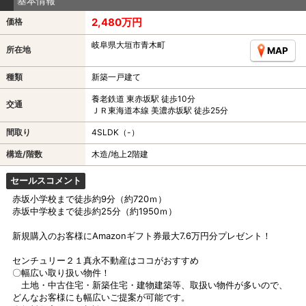
基本情報
2,480万円
価格
岐阜県大垣市青木町
所在地
MAP
種類
新築一戸建て
養老鉄道 東赤坂駅 徒歩10分
交通
ＪＲ東海道本線 美濃赤坂駅 徒歩25分
間取り
4SLDK（-）
構造/階数
木造/地上2階建
セールスコメント
赤坂小学校まで徒歩約9分（約720ｍ）
赤坂中学校まで徒歩約25分（約1950ｍ）
新規購入のお客様にAmazonギフト券最大7.6万円分プレゼント！
センチュリー２１真永不動産はココがおすすめ
〇幅広い取り扱い物件！
土地・中古住宅・新築住宅・建物建築等、取扱い物件が多いので、
どんなお客様にも幅広いご提案が可能です。