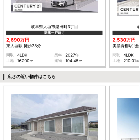
岐阜県大垣市楽田町3丁目
新築一戸建て
2,690万円
2,530万円
東大垣駅 徒歩28分
美濃青柳駅 徒歩
間取
4LDK
築年
2027年
間取
4LDK
土地
167.00㎡
建物
104.45㎡
土地
210.01㎡
広さの近い物件はこちら