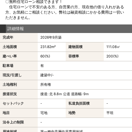
〇無料住宅ローン相談できます！
住宅ローンで不安のある方、自営業の方、現在他の借り入れがある
方、お気軽にご相談ください。弊社は融資相談にかかる費用は一切い
ただきません。
詳細情報
完成年
2026年9月築
土地面積
231.82m²
建物面積
111.08㎡
建ぺい率
60(%)
容積率
200(%)
駐車場
有
現況/引渡し
建築中/-
土地権利
所有権
接道状況
接道: 北 8.8ｍ 公道 道路幅: 9ｍ
セットバック
-
私道負担面積
-
地目
宅地
地勢
平坦
法令上の制限
-
用途地域
第一種中高層住居専用地域