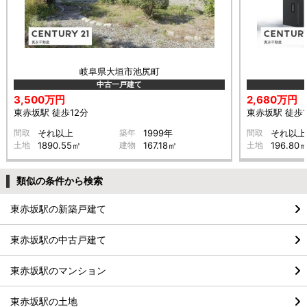
岐阜県大垣市池尻町
中古一戸建て
3,500万円
2,680万円
東赤坂駅 徒歩12分
東赤坂駅 徒歩1
間取
それ以上
築年
1999年
間取
それ以上
土地
1890.55㎡
建物
167.18㎡
土地
196.80
類似の条件から検索
東赤坂駅の新築戸建て
東赤坂駅の中古戸建て
東赤坂駅のマンション
東赤坂駅の土地