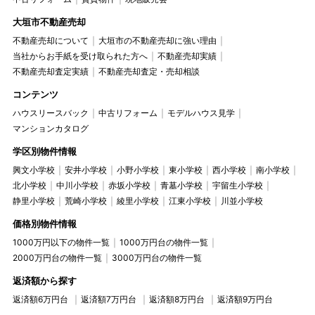
大垣市不動産売却
不動産売却について
大垣市の不動産売却に強い理由
当社からお手紙を受け取られた方へ
不動産売却実績
不動産売却査定実績
不動産売却査定・売却相談
コンテンツ
ハウスリースバック
中古リフォーム
モデルハウス見学
マンションカタログ
学区別物件情報
興文小学校
安井小学校
小野小学校
東小学校
西小学校
南小学校
北小学校
中川小学校
赤坂小学校
青墓小学校
宇留生小学校
静里小学校
荒崎小学校
綾里小学校
江東小学校
川並小学校
価格別物件情報
1000万円以下の物件一覧
1000万円台の物件一覧
2000万円台の物件一覧
3000万円台の物件一覧
返済額から探す
返済額6万円台
返済額7万円台
返済額8万円台
返済額9万円台