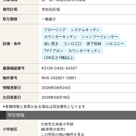
都市計画
市街化区域
取引態様
一般媒介
フローリング
システムキッチン
カウンターキッチン
シャンプードレッサー
設備・条件
追い焚き
コンロ三口
床下収納
バルコニー
TVドアホン
カウンターキッチン
LDK広さ18帖以上
建築確認番号
KS126-0420-54307
物件番号
RHS-052601-15901
情報更新日
2026年08月04日
次回更新日
2026年08月18日
※各種情報と差異がある場合は現況優先となります
学区情報
大垣市立赤坂小学校
小学校区
(岐阜県大垣市)
この学区の他の物件を見る