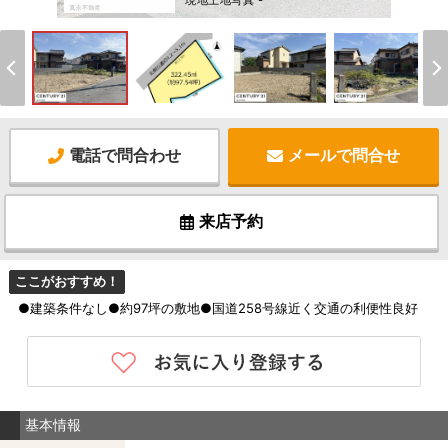
現地土地写真 -
電話で問合わせ
メールで問合せ
来店予約
ここがおすすめ！
●建築条件なし●約97坪の敷地●国道258号線近く交通の利便性良好
基本情報