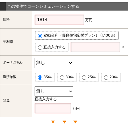
この物件でローンシミュレーションする
価格
万円
変動金利（優良住宅応援プラン） (1.100％)
年利率
直接入力する
％
ボーナス払い
返済年数
35年
30年
25年
20年
直接入力する
頭金
万円