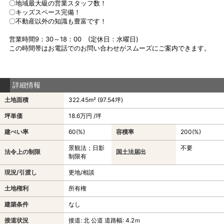
〇地域最大級の営業スタッフ数！
〇キッズスペース完備！
〇不動産以外の知識も豊富です！
営業時間9：30～18：00 (定休日：水曜日)
この時間帯はお電話でのお問い合わせがスムーズにご案内できます。
詳細情報
土地面積
322.45m² (97.54坪)
坪単価
18.6万円 /坪
建ぺい率
60(%)
容積率
200(%)
景観法；日影
不要
法令上の制限
国土法届出
制限有
現況/引渡し
更地/相談
土地権利
所有権
建築条件
なし
接道状況
接道: 北 公道 道路幅: 4.2ｍ