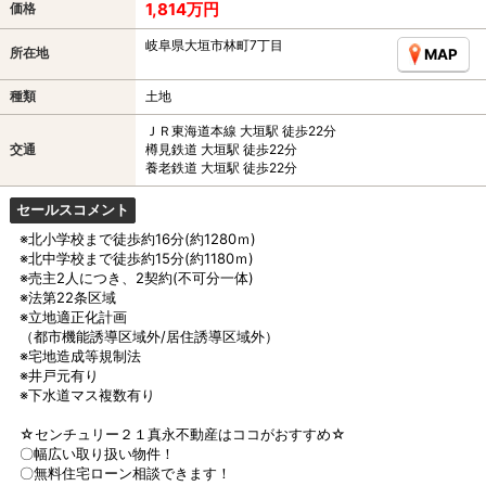
1,814万円
価格
岐阜県大垣市林町7丁目
所在地
MAP
種類
土地
ＪＲ東海道本線 大垣駅 徒歩22分
交通
樽見鉄道 大垣駅 徒歩22分
養老鉄道 大垣駅 徒歩22分
セールスコメント
※北小学校まで徒歩約16分(約1280ｍ)
※北中学校まで徒歩約15分(約1180ｍ)
※売主2人につき、2契約(不可分一体)
※法第22条区域
※立地適正化計画
（都市機能誘導区域外/居住誘導区域外）
※宅地造成等規制法
※井戸元有り
※下水道マス複数有り
☆センチュリー２１真永不動産はココがおすすめ☆
〇幅広い取り扱い物件！
〇無料住宅ローン相談できます！