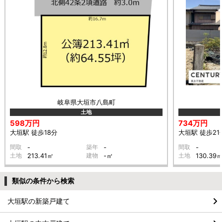
岐阜県大垣市八島町
土地
598万円
734万円
大垣駅 徒歩18分
大垣駅 徒歩21
間取
-
築年
-
間取
-
土地
213.41㎡
建物
-㎡
土地
130.39
類似の条件から検索
大垣駅の新築戸建て