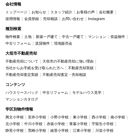
会社情報
トップページ
お知らせ
スタッフ紹介
お客様の声
会社概要
採用情報
会員登録
売却相談
お問い合わせ
Instagram
種別検索
物件検索
土地
新築一戸建て
中古一戸建て
マンション
収益物件
中古リフォーム
賃貸物件
現地販売会
大垣市不動産売却
不動産売却について
大垣市の不動産売却に強い理由
当社からお手紙を受け取られた方へ
不動産売却実績
不動産売却査定実績
不動産売却査定・売却相談
コンテンツ
ハウスリースバック
中古リフォーム
モデルハウス見学
マンションカタログ
学区別物件情報
興文小学校
安井小学校
小野小学校
東小学校
西小学校
南小学校
北小学校
中川小学校
赤坂小学校
青墓小学校
宇留生小学校
静里小学校
荒崎小学校
綾里小学校
江東小学校
川並小学校