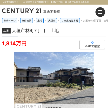
大垣市林町7丁目 土地 岐阜県大垣市林町7丁目｜1,814万円の土地｜株式会社真永不動産
TOPページ
>
物件検索
>
土地
>
大垣市
>
ＪＲ東海道本線
>
大垣市林町7丁目 土
大垣市林町7丁目 土地
土地
1,814万円
MAPで確認