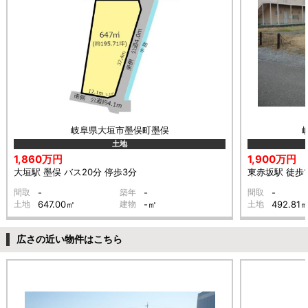
岐阜県大垣市墨俣町墨俣
土地
1,860万円
1,900万円
大垣駅 墨俣 バス20分 停歩3分
東赤坂駅 徒歩1
間取
-
築年
-
間取
-
土地
647.00㎡
建物
-㎡
土地
492.81
広さの近い物件はこちら