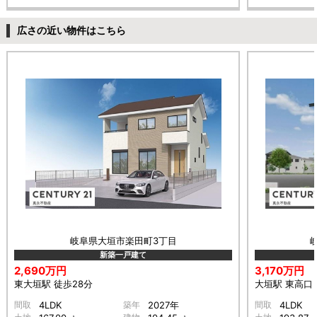
広さの近い物件はこちら
岐阜県大垣市楽田町3丁目
新築一戸建て
2,690万円
3,170万円
東大垣駅 徒歩28分
大垣駅 東高口 
間取
4LDK
築年
2027年
間取
4LDK