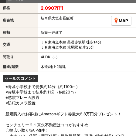
2,090万円
価格
岐阜県大垣市昼飯町
所在地
MAP
種類
新築一戸建て
ＪＲ東海道本線 美濃赤坂駅 徒歩14分
交通
ＪＲ東海道本線 荒尾駅 徒歩25分
間取り
4LDK（-）
構造/階数
木造/地上2階建
セールスコメント
※青墓小学校まで徒歩約14分（約1100ｍ）
※赤坂中学校まで徒歩約11分（約820ｍ）
※感震ブレーカ設置
※防犯カメラ設置
新規購入のお客様にAmazonギフト券最大6.8万円分プレゼント！
センチュリー２１真永不動産はココがおすすめ
〇幅広い取り扱い物件！
土地・中古住宅・新築住宅・建物建築等、取扱い物件が多いので、