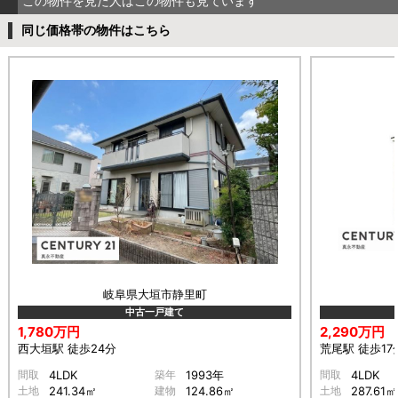
この物件を見た人はこの物件も見ています
同じ価格帯の物件はこちら
岐阜県大垣市静里町
中古一戸建て
1,780万円
2,290万円
西大垣駅 徒歩24分
荒尾駅 徒歩17
間取
4LDK
築年
1993年
間取
4LDK
土地
241.34㎡
建物
124.86㎡
土地
287.61㎡