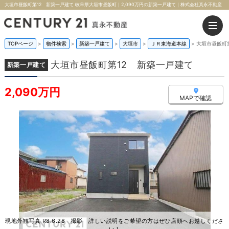
大垣市昼飯町第12 新築一戸建て 岐阜県大垣市昼飯町｜2,090万円の新築一戸建て｜株式会社真永不動産
TOPページ
>
物件検索
>
新築一戸建て
>
大垣市
>
ＪＲ東海道本線
>
大垣市昼飯町
大垣市昼飯町第12 新築一戸建て
新築一戸建て
2,090万円
MAPで確認
現地外観写真 R8.6.28 撮影 詳しい説明をご希望の方はぜひ店頭へお越しくださ