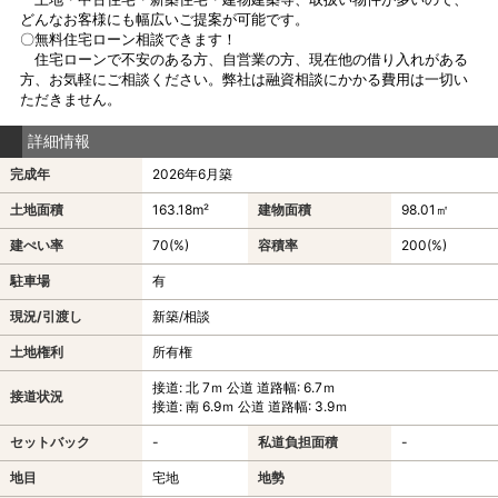
どんなお客様にも幅広いご提案が可能です。
〇無料住宅ローン相談できます！
住宅ローンで不安のある方、自営業の方、現在他の借り入れがある
方、お気軽にご相談ください。弊社は融資相談にかかる費用は一切い
ただきません。
詳細情報
完成年
2026年6月築
土地面積
163.18m²
建物面積
98.01㎡
建ぺい率
70(%)
容積率
200(%)
駐車場
有
現況/引渡し
新築/相談
土地権利
所有権
接道: 北 7ｍ 公道 道路幅: 6.7ｍ
接道状況
接道: 南 6.9ｍ 公道 道路幅: 3.9ｍ
セットバック
-
私道負担面積
-
地目
宅地
地勢