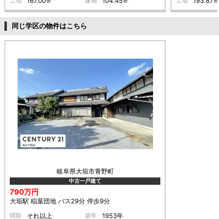
土地
167.00㎡
建物
104.45㎡
土地
193.87
同じ学区の物件はこちら
岐阜県大垣市青野町
中古一戸建て
790万円
大垣駅 稲葉団地 バス29分 停歩9分
間取
それ以上
築年
1953年