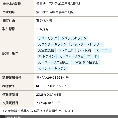
法令上の制限
景観法；宅地造成工事規制区域
用途地域
第一種中高層住居専用地域
都市計画
市街化区域
取引態様
一般媒介
フローリング
システムキッチン
カウンターキッチン
シャンプードレッサー
浴室乾燥機
コンロ三口
床下収納
バルコニー
設備・条件
TVドアホン
カースペース2台
本下水
カースペース2台以上
LDK広さ15帖以上
カウンターキッチン
建築確認番号
第HPA-26-03663-1号
物件番号
RHS-052601-15887
情報更新日
2026年08月04日
次回更新日
2026年08月18日
※各種情報と差異がある場合は現況優先となります