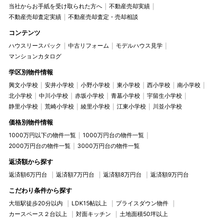
当社からお手紙を受け取られた方へ
不動産売却実績
不動産売却査定実績
不動産売却査定・売却相談
コンテンツ
ハウスリースバック
中古リフォーム
モデルハウス見学
マンションカタログ
学区別物件情報
興文小学校
安井小学校
小野小学校
東小学校
西小学校
南小学校
北小学校
中川小学校
赤坂小学校
青墓小学校
宇留生小学校
静里小学校
荒崎小学校
綾里小学校
江東小学校
川並小学校
価格別物件情報
1000万円以下の物件一覧
1000万円台の物件一覧
2000万円台の物件一覧
3000万円台の物件一覧
返済額から探す
返済額6万円台
返済額7万円台
返済額8万円台
返済額9万円台
こだわり条件から探す
大垣駅徒歩20分以内
LDK15帖以上
プライスダウン物件
カースペース２台以上
対面キッチン
土地面積50坪以上