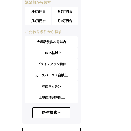
返済額から探す
月6万円台
月7万円台
月8万円台
月9万円台
こだわり条件から探す
大垣駅徒歩20分以内
LDK15帖以上
プライスダウン物件
カースペース２台以上
対面キッチン
土地面積50坪以上
物件検索へ