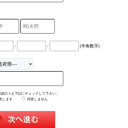
-
-
(半角数字)
確認のうえ下記にチェックして下さい。
意します
同意しません