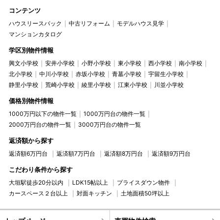
コンテンツ
ハウスリースバック
中古リフォーム
モデルハウス見学
マンションカタログ
学区別物件情報
興文小学校
安井小学校
小野小学校
東小学校
西小学校
南小学校
北小学校
中川小学校
赤坂小学校
青墓小学校
宇留生小学校
静里小学校
荒崎小学校
綾里小学校
江東小学校
川並小学校
価格別物件情報
1000万円以下の物件一覧
1000万円台の物件一覧
2000万円台の物件一覧
3000万円台の物件一覧
返済額から探す
返済額6万円台
返済額7万円台
返済額8万円台
返済額9万円台
こだわり条件から探す
大垣駅徒歩20分以内
LDK15帖以上
プライスダウン物件
カースペース２台以上
対面キッチン
土地面積50坪以上