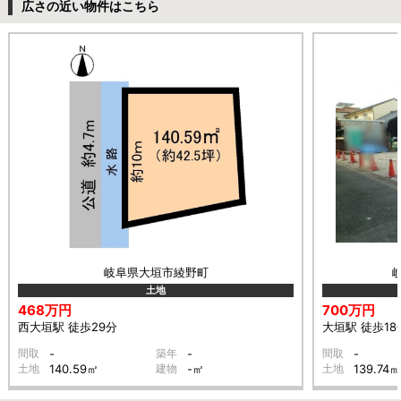
広さの近い物件はこちら
岐阜県大垣市綾野町
土地
468万円
700万円
西大垣駅 徒歩29分
大垣駅 徒歩18
間取
-
築年
-
間取
-
土地
140.59㎡
建物
-㎡
土地
139.74㎡