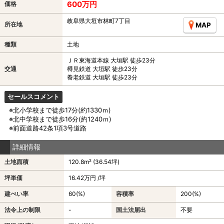
600万円
価格
岐阜県大垣市林町7丁目
所在地
MAP
種類
土地
ＪＲ東海道本線 大垣駅 徒歩23分
交通
樽見鉄道 大垣駅 徒歩23分
養老鉄道 大垣駅 徒歩23分
セールスコメント
※北小学校まで徒歩17分(約1330ｍ)
※北中学校まで徒歩16分(約1240ｍ)
※前面道路42条1項3号道路
詳細情報
土地面積
120.8m² (36.54坪)
坪単価
16.42万円 /坪
建ぺい率
60(%)
容積率
200(%)
法令上の制限
-
国土法届出
不要