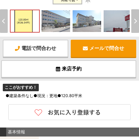
間取り図 -
電話で問合わせ
メールで問合せ
来店予約
ここがおすすめ！
●建築条件なし●現況：更地●120.80平米
基本情報