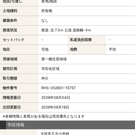
現況/引渡し
更地/相談
土地権利
所有権
建築条件
なし
接道状況
接道: 北 7.3ｍ 公道 道路幅: 4ｍ
セットバック
-
私道負担面積
-
地目
宅地
地勢
平坦
用途地域
第一種住居地域
都市計画
市街化区域
取引態様
仲介
物件番号
RHS-052601-15757
情報更新日
2026年08月04日
次回更新日
2026年08月18日
※各種情報と差異がある場合は現況優先となります
学区情報
大垣市立北小学校