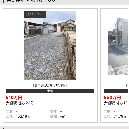
岐阜県大垣市馬場町
土地
510万円
550万円
大垣駅 徒歩23分
大垣駅 徒歩15
間取
-
築年
-
間取
-
土地
152.16㎡
建物
-㎡
土地
74.79㎡