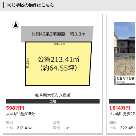
同じ学区の物件はこちら
岐阜県大垣市八島町
土地
598万円
1,814万円
大垣駅 徒歩18分
大垣駅 徒歩22
間取
-
築年
-
間取
-
土地
213.41㎡
建物
-㎡
土地
322.45