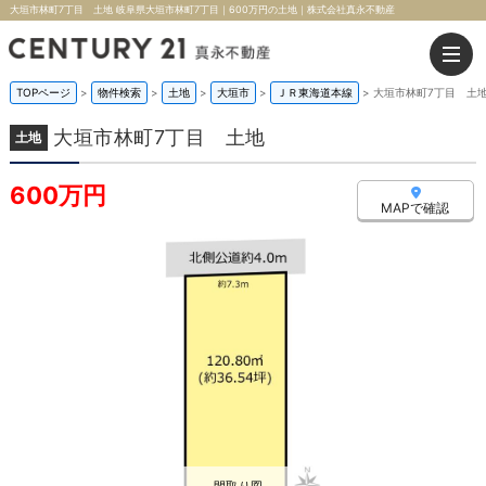
大垣市林町7丁目 土地 岐阜県大垣市林町7丁目｜600万円の土地｜株式会社真永不動産
TOPページ
>
物件検索
>
土地
>
大垣市
>
ＪＲ東海道本線
>
大垣市林町7丁目 土
大垣市林町7丁目 土地
土地
600万円
MAPで確認