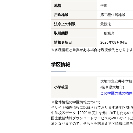
地勢
平坦
用途地域
第二種住居地域
法令上の制限
景観法
取引態様
一般媒介
情報更新日
2026年08月04日
※各種情報と差異がある場合は現況優先となります
学区情報
大垣市立安井小学校
小学校区
(岐阜県大垣市)
この学区の他の物件
※物件情報の学区情報について
当サイト物件情報に記載されております通学区域(学
中学校区データ【2021年度】を元に加工したも
国土数値情報ダウンロードサービスのWEBサイト
象となりますので、そちらを踏まえ学区情報は参考