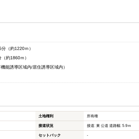
分（約1220ｍ）
（約1860ｍ）
機能誘導区域内/居住誘導区域内）
土地権利
所有権
接道状況
接道: 東 公道 道路幅: 5.9ｍ
セットバック
-