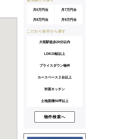
返済額から探す
月6万円台
月7万円台
月8万円台
月9万円台
こだわり条件から探す
大垣駅徒歩20分以内
LDK15帖以上
プライスダウン物件
カースペース２台以上
対面キッチン
土地面積50坪以上
物件検索へ