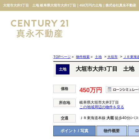
大垣市大井3丁目 土地 岐阜県大垣市大井3丁目｜450万円の土地｜株式会社真永不動産
>
>
TOPページ
>
物件検索
>
土地
大垣市
ＪＲ東海
大垣市大井3丁目 土地
土地
価格
450万円
岐阜県大垣市大井3丁目
所在地
この地域周辺の物件を見る
ＪＲ東海道本線
大垣
徒歩40分/バス
交通
ポイント / 写真
物件概要
ロ