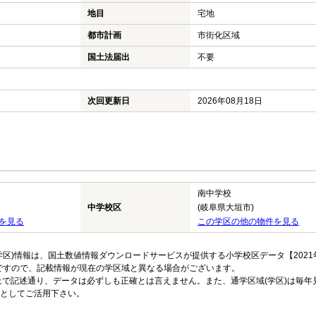
地目
宅地
都市計画
市街化区域
国土法届出
不要
次回更新日
2026年08月18日
南中学校
中学校区
(岐阜県大垣市)
を見る
この学区の他の物件を見る
区)情報は、国土数値情報ダウンロードサービスが提供する小学校区データ【2021
のですので、記載情報が現在の学区域と異なる場合がございます。
上で記述通り、データは必ずしも正確とは言えません。また、通学区域(学区)は毎年
としてご活用下さい。