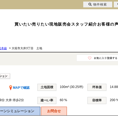
物件検索
買いたい
売りたい
現地販売会
スタッフ紹介
お客様の
>
道本線
大垣市大井3丁目 土地
100m² (30.25坪)
14.8
土地面積
坪単価
MAPで確認
9分 大井 停歩2分
60 %
200 
建ぺい率
容積率
ーンシミュレーション
お問合せ