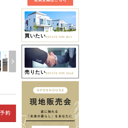
買いたい
間取り
売りたい