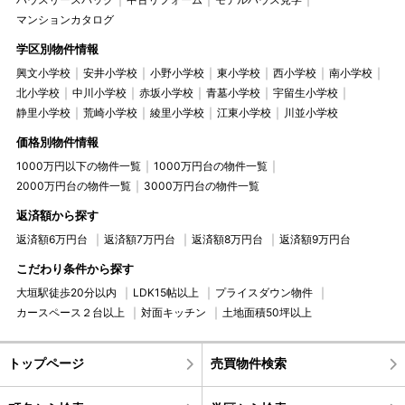
マンションカタログ
学区別物件情報
興文小学校
安井小学校
小野小学校
東小学校
西小学校
南小学校
北小学校
中川小学校
赤坂小学校
青墓小学校
宇留生小学校
静里小学校
荒崎小学校
綾里小学校
江東小学校
川並小学校
価格別物件情報
1000万円以下の物件一覧
1000万円台の物件一覧
2000万円台の物件一覧
3000万円台の物件一覧
返済額から探す
返済額6万円台
返済額7万円台
返済額8万円台
返済額9万円台
こだわり条件から探す
大垣駅徒歩20分以内
LDK15帖以上
プライスダウン物件
カースペース２台以上
対面キッチン
土地面積50坪以上
トップページ
売買物件検索