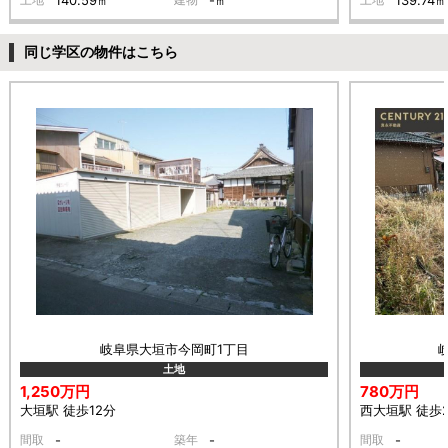
140.59㎡
-㎡
139.74㎡
同じ学区の物件はこちら
岐阜県大垣市今岡町1丁目
土地
1,250万円
780万円
大垣駅 徒歩12分
西大垣駅 徒歩
間取
-
築年
-
間取
-