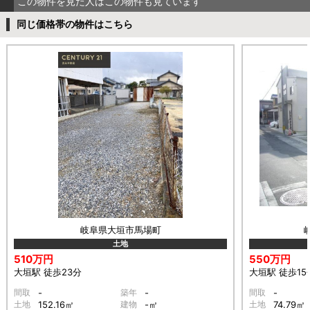
この物件を見た人はこの物件も見ています
同じ価格帯の物件はこちら
岐阜県大垣市馬場町
土地
510万円
550万円
大垣駅 徒歩23分
大垣駅 徒歩15
間取
-
築年
-
間取
-
土地
152.16㎡
建物
-㎡
土地
74.79㎡