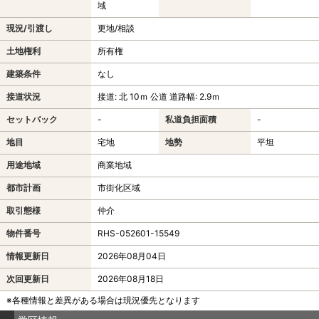
域
現況/引渡し
更地/相談
土地権利
所有権
建築条件
なし
接道状況
接道: 北 10ｍ 公道 道路幅: 2.9ｍ
セットバック
-
私道負担面積
-
地目
宅地
地勢
平坦
用途地域
商業地域
都市計画
市街化区域
取引態様
仲介
物件番号
RHS-052601-15549
情報更新日
2026年08月04日
次回更新日
2026年08月18日
※各種情報と差異がある場合は現況優先となります