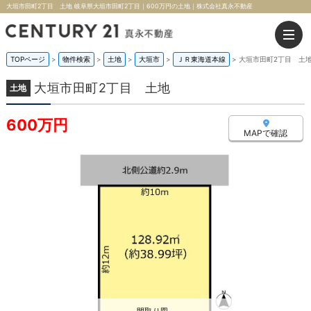
大垣市田町2丁目 土地 岐阜県大垣市田町2丁目｜600万円の土地｜株式会社真永不動産
TOPページ
>
物件検索
>
土地
>
大垣市
>
ＪＲ東海道本線
>
大垣市田町2丁目 土
大垣市田町2丁目 土地
土地
600万円
MAPで確認