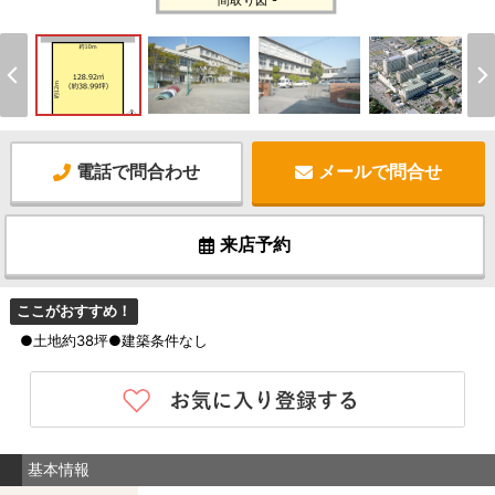
間取り図 -
電話で問合わせ
メールで問合せ
来店予約
ここがおすすめ！
●土地約38坪●建築条件なし
基本情報