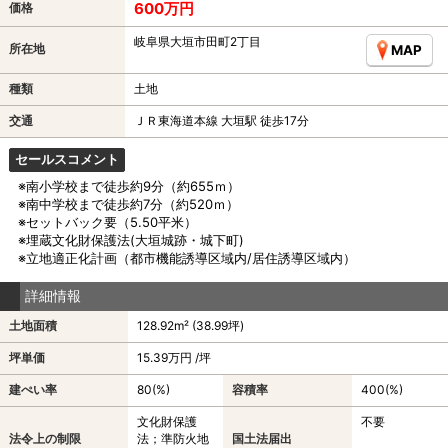
600万円
価格
岐阜県大垣市田町2丁目
所在地
MAP
種類
土地
交通
ＪＲ東海道本線 大垣駅 徒歩17分
セールスコメント
※南小学校まで徒歩約9分（約655ｍ）
※南中学校まで徒歩約7分（約520ｍ）
※セットバック要（5.50平米）
※埋蔵文化財保護法(大垣城跡・城下町)
※立地適正化計画（都市機能誘導区域内/居住誘導区域内）
詳細情報
土地面積
128.92m² (38.99坪)
坪単価
15.39万円 /坪
建ぺい率
80(%)
容積率
400(%)
文化財保護
不要
法令上の制限
法；準防火地
国土法届出