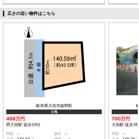
広さの近い物件はこちら
岐阜県大垣市綾野町
土地
468万円
700万円
西大垣駅 徒歩29分
大垣駅 徒歩18
間取
-
築年
-
間取
-
土地
建物
土地