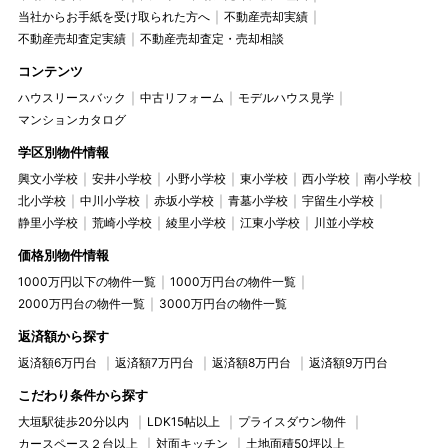
当社からお手紙を受け取られた方へ
不動産売却実績
不動産売却査定実績
不動産売却査定・売却相談
コンテンツ
ハウスリースバック
中古リフォーム
モデルハウス見学
マンションカタログ
学区別物件情報
興文小学校
安井小学校
小野小学校
東小学校
西小学校
南小学校
北小学校
中川小学校
赤坂小学校
青墓小学校
宇留生小学校
静里小学校
荒崎小学校
綾里小学校
江東小学校
川並小学校
価格別物件情報
1000万円以下の物件一覧
1000万円台の物件一覧
2000万円台の物件一覧
3000万円台の物件一覧
返済額から探す
返済額6万円台
返済額7万円台
返済額8万円台
返済額9万円台
こだわり条件から探す
大垣駅徒歩20分以内
LDK15帖以上
プライスダウン物件
カースペース２台以上
対面キッチン
土地面積50坪以上